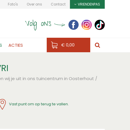
Foto's
Over ons
Contact
VRIENDENPAS
€ 0,00
S
ACTIES
RI
 wij je uit in ons tuincentrum in Oosterhout /
Vast punt om op terug te vallen.