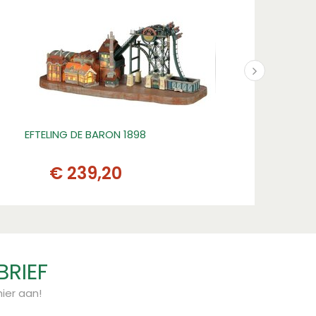
EFTELING DE BARON 1898
POKON HY
€
239
,
20
BRIEF
ier aan!