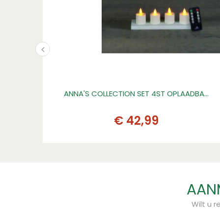
ANNA'S COLLECTION SET 4ST OPLAADBA…
€
42
,
99
AANM
Wilt u 