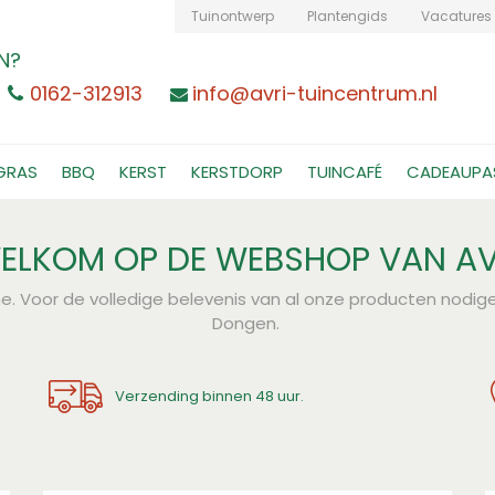
Tuinontwerp
Plantengids
Vacatures
N?
0162-312913
info@avri-tuincentrum.nl
GRAS
BBQ
KERST
KERSTDORP
TUINCAFÉ
CADEAUPA
ELKOM OP DE WEBSHOP VAN AV
ne. Voor de volledige belevenis van al onze producten nodigen
Dongen.
Verzending binnen 48 uur.