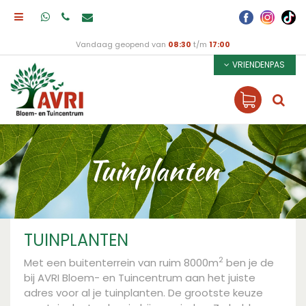
Vandaag geopend van
08:30
t/m
17:00
VRIENDENPAS
Tuinplanten
TUINPLANTEN
2
Met een buitenterrein van ruim 8000m
ben je de
bij AVRI Bloem- en Tuincentrum aan het juiste
adres voor al je tuinplanten. De grootste keuze