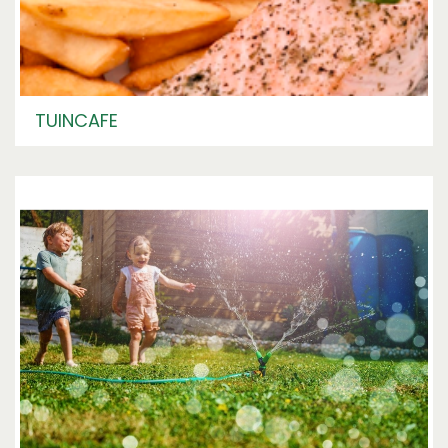
TUINCAFE
Even toe aan wat verfrissing en een lekker
maaltijd? Bij ons Tuincafé kan je terecht voor een
lekkere kop koffie of wat fris. Ook voor Brabants
Beste Worstenbroodje of voor een lekkere
sandwich kan je terecht in ons Tuincafé.