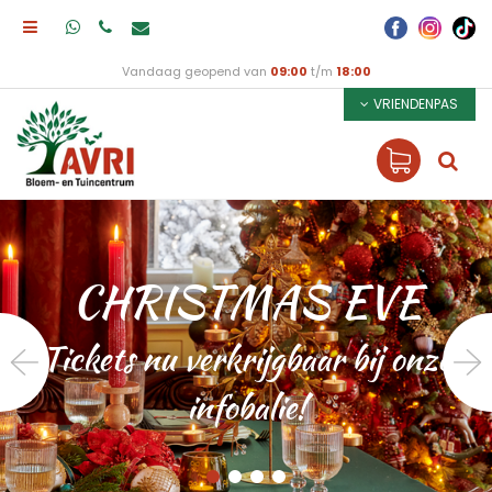
Vandaag geopend van
09:00
t/m
18:00
VRIENDENPAS
CHRISTMAS EVE
Tickets nu verkrijgbaar bij onze
infobalie!