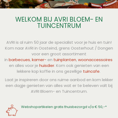
WELKOM BIJ AVRI BLOEM- EN
TUINCENTRUM
AVRI is al ruim 50 jaar de specialist voor je huis en tuin!
Kom naar AVRI in Oosteind, grens Oosterhout / Dongen
voor een groot assortiment
in
barbecues
,
kamer-
en
tuinplanten
,
woonaccessoires
en alles voor je
huisdier
. Kom ook genieten van een
lekkere kop koffie in ons gezellige
tuincafe
.
Laat je inspireren door ons ruime aanbod en kom lekker
een dagje genieten van alles wat er te beleven valt bij
AVRI Bloem- en Tuincentrum.
Webshopartikelen gratis thuisbezorgd v/a € 50,-*