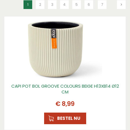
1
2
3
4
5
6
7
CAPI POT BOL GROOVE COLOURS BEIGE H13XB14 Ø12
CM
€
8
,
99
BESTEL NU