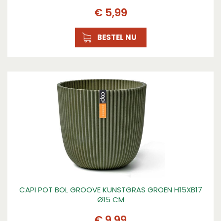
€
5
,
99
BESTEL NU
CAPI POT BOL GROOVE KUNSTGRAS GROEN H15XB17
Ø15 CM
€
9
,
99