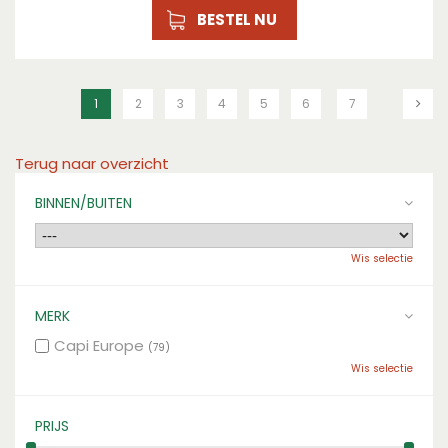
BESTEL NU
1
2
3
4
5
6
7
Terug naar overzicht
BINNEN/BUITEN
Wis selectie
MERK
Capi Europe
(79)
Wis selectie
PRIJS