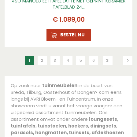
4SO MANOLO EETTAFEL LATTE MET GEPRINT KERAMIEK
TAFELBLAD 24…
€
1.089
,
00
BESTEL NU
1
2
3
4
5
6
31
Op zoek naar
tuinmeubelen
in de buurt van
Breda, Tilburg, Oosterhout of Dongen? Kom eens
langs bij AVRI Bloem- en Tuincentrum. In onze
showroom vindt u vanaf het vroege voorjaar een
uitgebreid assortiment tuinmeubelen. Ons
assortiment omvat onder andere
loungesets,
tuintafels, tuinstoelen, hockers, diningsets,
parasols, hangmatten, tuinsets, afdekhoezen