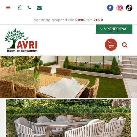
Vandaag geopend van
09:00
t/m
21:00
VRIENDENPAS