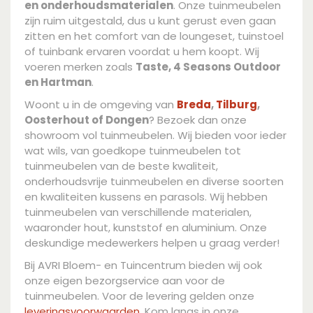
en onderhoudsmaterialen
. Onze tuinmeubelen
zijn ruim uitgestald, dus u kunt gerust even gaan
zitten en het comfort van de loungeset, tuinstoel
of tuinbank ervaren voordat u hem koopt. Wij
voeren merken zoals
Taste, 4 Seasons Outdoor
en Hartman
.
Woont u in de omgeving van
Breda
,
Tilburg
,
Oosterhout of Dongen
? Bezoek dan onze
showroom vol tuinmeubelen. Wij bieden voor ieder
wat wils, van goedkope tuinmeubelen tot
tuinmeubelen van de beste kwaliteit,
onderhoudsvrije tuinmeubelen en diverse soorten
en kwaliteiten kussens en parasols. Wij hebben
tuinmeubelen van verschillende materialen,
waaronder hout, kunststof en aluminium. Onze
deskundige medewerkers helpen u graag verder!
Bij AVRI Bloem- en Tuincentrum bieden wij ook
onze eigen bezorgservice aan voor de
tuinmeubelen. Voor de levering gelden onze
leveringsvoorwaarden
. Kom langs in onze