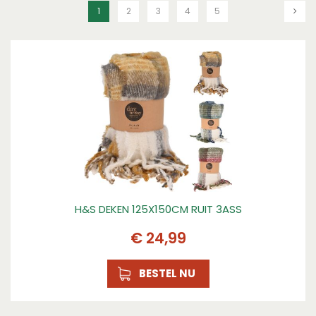
1
2
3
4
5
H&S DEKEN 125X150CM RUIT 3ASS
€
24
,
99
BESTEL NU