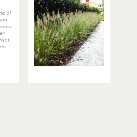
he of
 van
mooie
en.
. Wat
 de