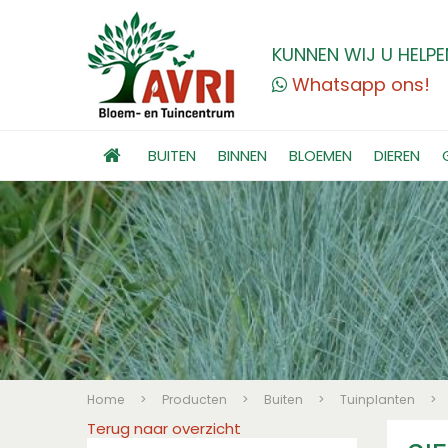
KUNNEN WIJ U HELPE
Whatsapp ons!
BUITEN
BINNEN
BLOEMEN
DIEREN
Home
>
Producten
>
Buiten
>
Tuinplanten
>
Terug naar overzicht