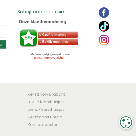
Schrijf een recensie...
o
Kerstshow Brabant
Luville Kersthuisjes
Lemax kersthuisjes
Kerstmarkt Breda
C
Kerstproducten