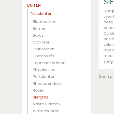
SI
BUITEN
Sierg
Tuinplanten
vijve
Bloembollen
deze 
kleur
Bomen
Op de
Buxus
betre
Conifeer
vele 
Fruitbomen
Bloem
medew
Hortensia's
siergr
Japanse Esdoorn
Klimplanten
Perkplanten
Geen p
Rhododendron
Rozen
Siergras
Vaste Planten
Waterplanten