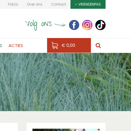
Foto's
Over ons
Contact
VRIENDENPAS
€ 0,00
S
ACTIES