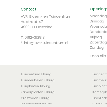
Openings
Contact
Maandag
AVRI Bloem- en Tuincentrum
Dinsdag
Heistraat 47
Woensda
4909 BD Oosteind
Donderd
Vrijdag
T: 0162-312913
Zaterdag
E:
info@avri-tuincentrum.nl
Zondag
Toon alle
Tuincentrum Tilburg
Tuincent
Tuinmeubelen Tilburg
Tuinmeub
Tuinplanten Tilburg
Tuinplan
Kamerplanten Tilburg
Kamerpla
Graszoden Tilburg
Graszod
Dierenwinkel Tilburg
Dierenwi