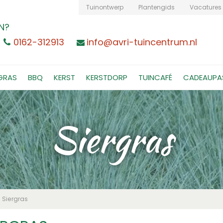
Tuinontwerp
Plantengids
Vacatures
N?
0162-312913
info@avri-tuincentrum.nl
GRAS
BBQ
KERST
KERSTDORP
TUINCAFÉ
CADEAUPA
Siergras
Siergras