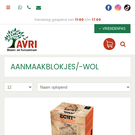
Vandaag geopend van
11:00
t/m
17:00
VRIENDENPAS
AANMAAKBLOKJES/-WOL