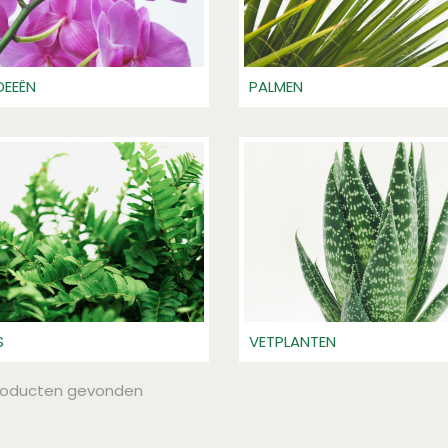
DEEËN
PALMEN
S
VETPLANTEN
roducten gevonden