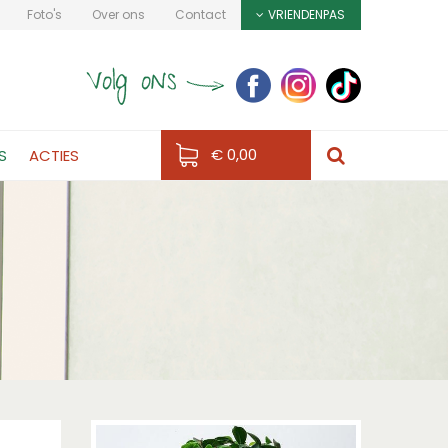
Foto's
Over ons
Contact
VRIENDENPAS
€ 0,00
S
ACTIES