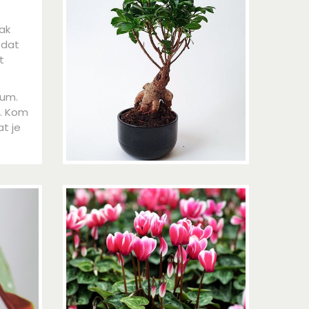
ak
 dat
t
rum.
r. Kom
at je