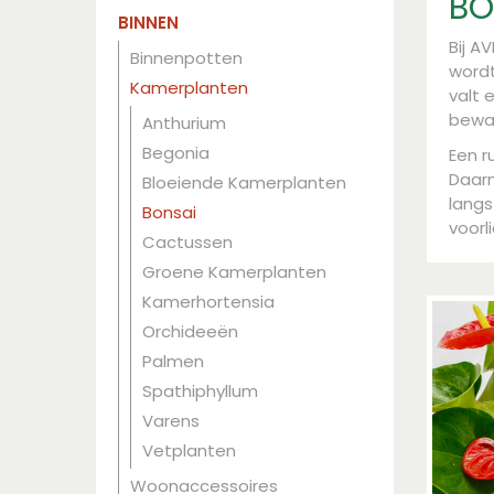
BO
BINNEN
Bij A
Binnenpotten
wordt
Kamerplanten
valt 
bewa
Anthurium
Begonia
Een r
Daarn
Bloeiende Kamerplanten
langs
Bonsai
voorl
Cactussen
Groene Kamerplanten
Kamerhortensia
Orchideeën
Palmen
Spathiphyllum
Varens
Vetplanten
Woonaccessoires