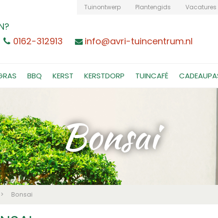
Tuinontwerp
Plantengids
Vacatures
N?
0162-312913
info@avri-tuincentrum.nl
GRAS
BBQ
KERST
KERSTDORP
TUINCAFÉ
CADEAUPA
Bonsai
>
Bonsai