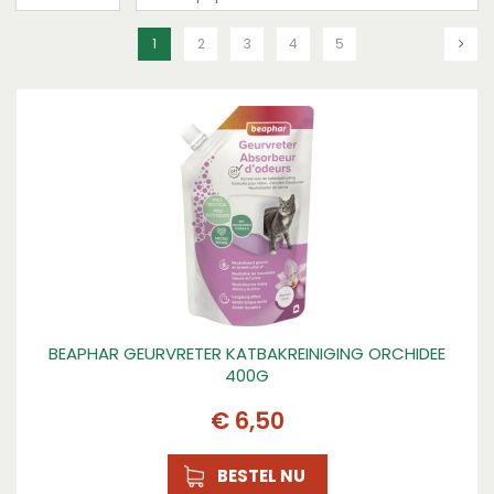
1
2
3
4
5
BEAPHAR GEURVRETER KATBAKREINIGING ORCHIDEE
400G
€
6
,
50
BESTEL NU