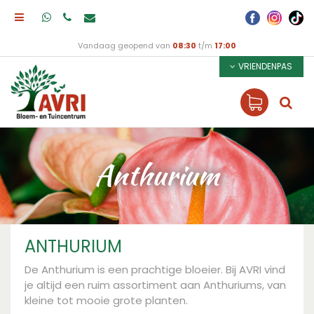
Vandaag geopend van
08:30
t/m
17:00
VRIENDENPAS
Anthurium
ANTHURIUM
De Anthurium is een prachtige bloeier. Bij AVRI vind
je altijd een ruim assortiment aan Anthuriums, van
kleine tot mooie grote planten.