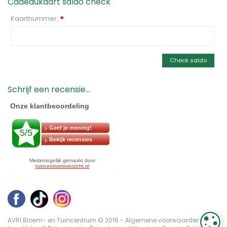
Cadeaukaart saldo check
Kaartnummer:
*
Check saldo
Schrijf een recensie...
AVRI Bloem- en Tuincentrum © 2016 -
Algemene voorwaarden
-
C