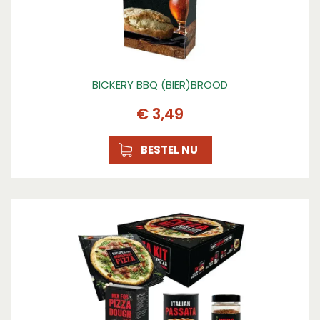
BICKERY BBQ (BIER)BROOD
€
3
,
49
BESTEL NU