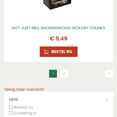
NOT JUST BBQ SMOKINGWOOD HICKORY CHUNKS
€
9
,
49
BESTEL NU
1
2
Terug naar overzicht
MERK
Bickery
(2)
CookKing
(1)