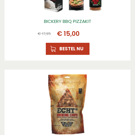
BICKERY BBQ PIZZAKIT
€
15
,
00
€
17
,
95
BESTEL NU