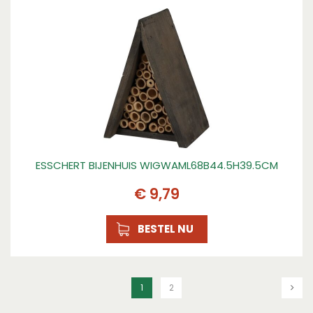
ESSCHERT BIJENHUIS WIGWAML68B44.5H39.5CM
€
9
,
79
BESTEL NU
1
2