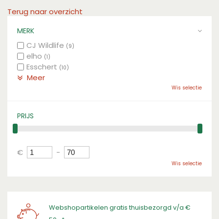
Terug naar overzicht
MERK
CJ Wildlife
(9)
elho
(1)
Esschert
(10)
Meer
Wis selectie
PRIJS
€
-
Wis selectie
Webshopartikelen gratis thuisbezorgd v/a €