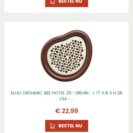
BESTEL NU
ELHO ORGANIC BEE HOTEL 25 - BRUIN - L 17 X B X H 28
CM - …
€
22
,
99
BESTEL NU