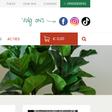
Foto's
Over ons
Contact
VRIENDENPAS
€ 0,00
S
ACTIES