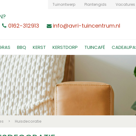
Tuinontwerp
Plantengids
Vacatures
N?
0162-312913
info@avri-tuincentrum.nl
GRAS
BBQ
KERST
KERSTDORP
TUINCAFÉ
CADEAUPA
es
>
Huisdecoratie