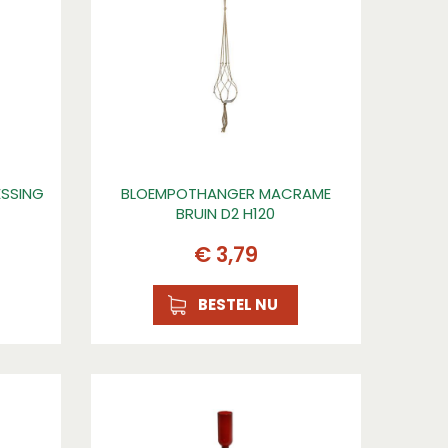
ESSING
BLOEMPOTHANGER MACRAME
BRUIN D2 H120
€
3
,
79
BESTEL NU