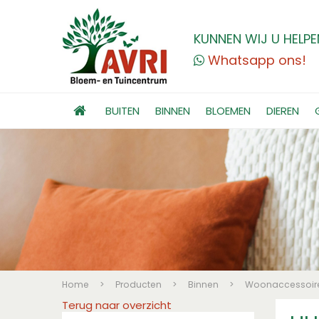
KUNNEN WIJ U HELPE
Whatsapp ons!
BUITEN
BINNEN
BLOEMEN
DIEREN
Home
>
Producten
>
Binnen
>
Woonaccessoir
Terug naar overzicht