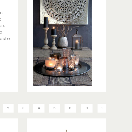
om
t
en.
op
beste
2
3
4
5
6
8