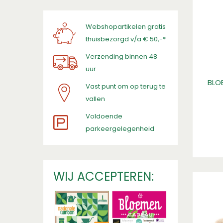
Webshopartikelen gratis
thuisbezorgd v/a € 50,-*
Verzending binnen 48
uur
BLO
Vast punt om op terug te
vallen
​Voldoende
parkeergelegenheid
WIJ ACCEPTEREN: