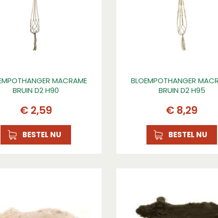
EMPOTHANGER MACRAME
BLOEMPOTHANGER MAC
BRUIN D2 H90
BRUIN D2 H95
€
2
,
59
€
8
,
29
BESTEL NU
BESTEL NU