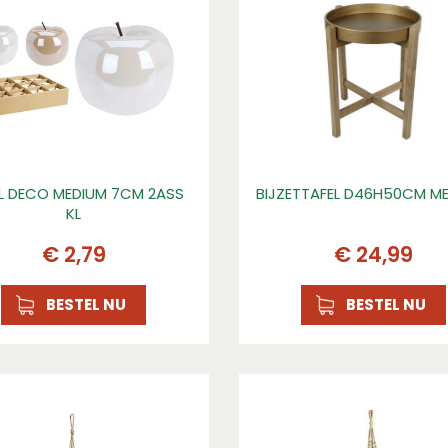
L DECO MEDIUM 7CM 2ASS
BIJZETTAFEL D46H50CM M
KL
€
2
,
79
€
24
,
99
BESTEL NU
BESTEL NU