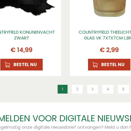
TRYFIELD KONIJNENVACHT
COUNTRYFIELD THEELICH
ZWART
GLAS VK 7X7X7CM L.B
€
14
,
99
€
2
,
99
BESTEL NU
BESTEL NU
1
2
3
4
5
ELDEN VOOR DIGITALE NIEUWS
regelmatig onze digitale nieuwsbrief ontvangen? Meld u dan h