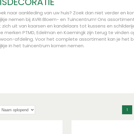
ISDECORATIE
ek naar aankleding van uw huis? Zoek dan niet verder en k
ijkje nemen bij AVRI Bloem- en Tuincentrum! Ons assortimen
t zich uit van kaarsen en kandelaars tot kussens en schilderij
de merken PTMD, Edelman en Kaemingk zijn terug te vinden 
woon-afdeling. Voor het complete assortiment kan je het 
ijkje in het tuincentrum komen nemen.
1