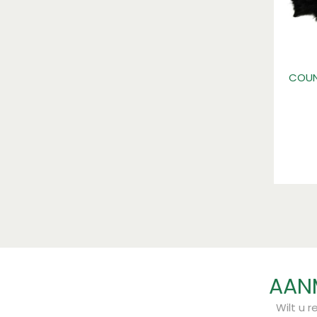
COUN
AANM
Wilt u 