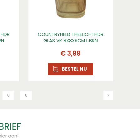
THDR
COUNTRYFIELD THEELICHTHDR
RN
GLAS VK 8X8X9CM L.BRN
€
3
,
99
BESTEL NU
6
8
BRIEF
ier aan!