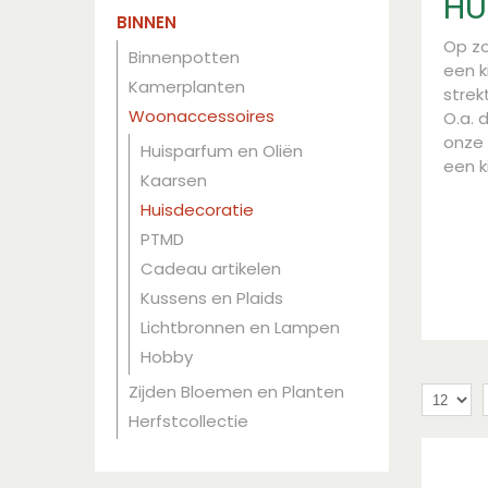
HU
BINNEN
Op zo
Binnenpotten
een k
Kamerplanten
strek
Woonaccessoires
O.a. 
onze 
Huisparfum en Oliën
een k
Kaarsen
Huisdecoratie
PTMD
Cadeau artikelen
Kussens en Plaids
Lichtbronnen en Lampen
Hobby
Zijden Bloemen en Planten
Herfstcollectie