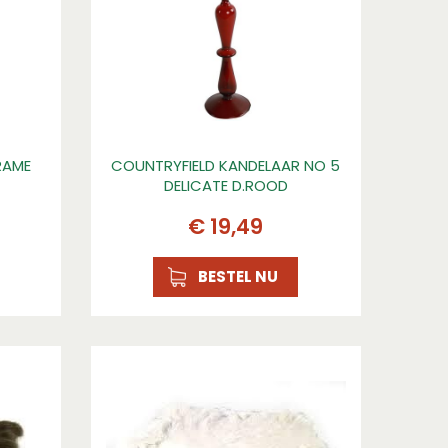
RAME
COUNTRYFIELD KANDELAAR NO 5
DELICATE D.ROOD
€
19
,
49
BESTEL NU