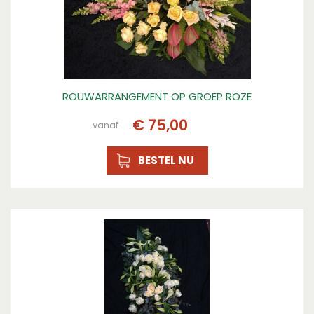
ROUWARRANGEMENT OP GROEP ROZE
€
75
,
00
vanaf
BESTEL NU