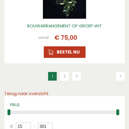
ROUWARRANGEMENT OP GROEP WIT
€
75
,
00
vanaf
BESTEL NU
1
2
3
Terug naar overzicht
PRIJS
€
-