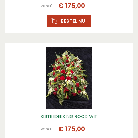
€
175
,
00
vanaf
BESTEL NU
KISTBEDEKKING ROOD WIT
€
175
,
00
vanaf