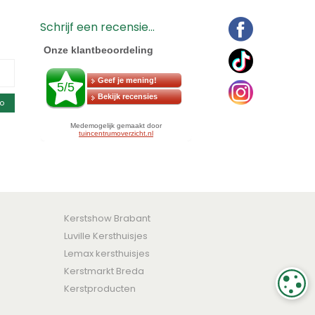
Schrijf een recensie...
o
Kerstshow Brabant
Luville Kersthuisjes
Lemax kersthuisjes
Kerstmarkt Breda
C
Kerstproducten