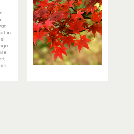
st
n
van
rt in
el
wege
nse
ort
 en