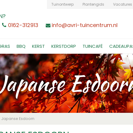
Tuinontwerp
Plantengids
Vacatures
N?
0162-312913
info@avri-tuincentrum.nl
GRAS
BBQ
KERST
KERSTDORP
TUINCAFÉ
CADEAUPA
Japanse Esdoor
Japanse Esdoorn