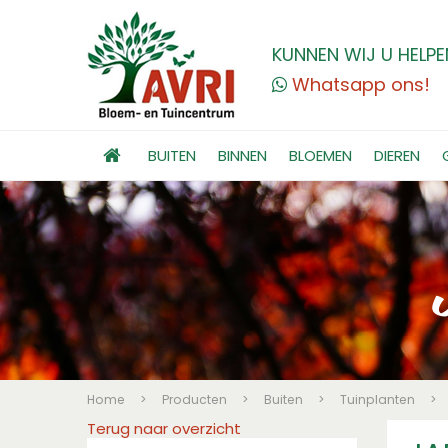
KUNNEN WIJ U HELPE
Whatsapp ons!
BUITEN
BINNEN
BLOEMEN
DIEREN
Home
>
Producten
>
Buiten
>
Tuinplanten
>
Terug naar overzicht