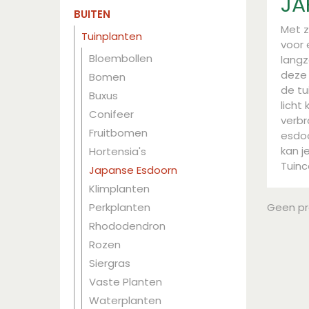
JA
BUITEN
Met z
Tuinplanten
voor 
Bloembollen
langz
deze 
Bomen
de tu
Buxus
licht
Conifeer
verbr
Fruitbomen
esdoo
kan j
Hortensia's
Tuinc
Japanse Esdoorn
Klimplanten
Perkplanten
Geen p
Rhododendron
Rozen
Siergras
Vaste Planten
Waterplanten