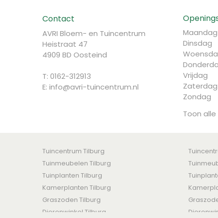
Openings
Contact
Maandag
AVRI Bloem- en Tuincentrum
Dinsdag
Heistraat 47
Woensda
4909 BD Oosteind
Donderd
Vrijdag
T: 0162-312913
Zaterdag
E:
info@avri-tuincentrum.nl
Zondag
Toon alle
Tuincentrum Tilburg
Tuincent
Tuinmeubelen Tilburg
Tuinmeub
Tuinplanten Tilburg
Tuinplan
Kamerplanten Tilburg
Kamerpla
Graszoden Tilburg
Graszod
Dierenwinkel Tilburg
Dierenwi