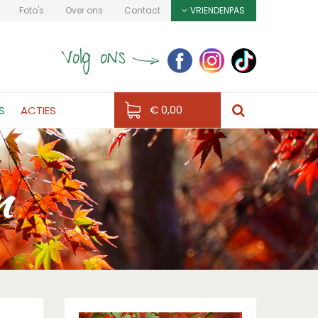
Foto's
Over ons
Contact
VRIENDENPAS
€ 0,00
S
ACTIES
n