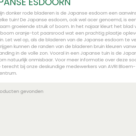
PANSE ESDOORN
ijn donker rode bladeren is de Japanse esdoorn een aanwin
elke tuin! De Japanse esdoorn, ook wel acer genoemd, is ee
aam groeiende struik of boom. In het najaar kleurt het blad 
boom oranje-tot paarsrood wat een prachtig plaatje opleve
in. Let wel op, als de bladeren van de Japanse esdoorn te ve
 krijgen kunnen de randen van de bladeren bruin kleuren van
anding in de volle zon. Vooral in een Japanse tuin is de Japa
rn natuurlijk onmisbaar. Voor meer informatie over deze so
e terecht bij onze deskundige medewerkers van AVRI Bloem-
entrum.
roducten gevonden