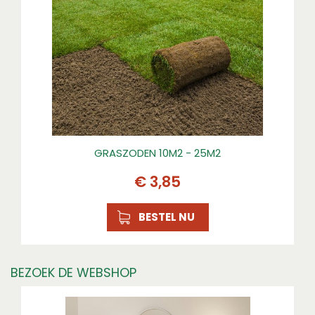
GRASZODEN 10M2 - 25M2
€
3
,
85
BESTEL NU
BEZOEK DE WEBSHOP