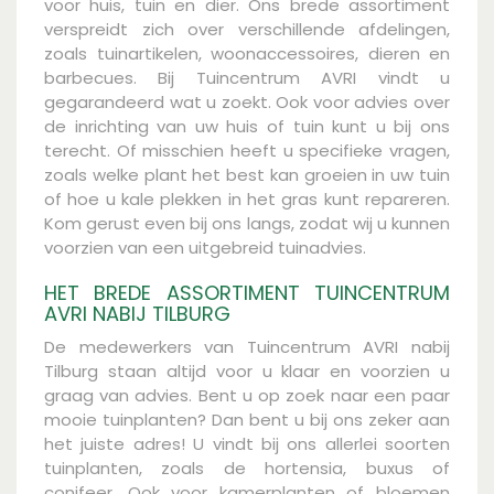
voor huis, tuin en dier. Ons brede assortiment
verspreidt zich over verschillende afdelingen,
zoals tuinartikelen, woonaccessoires, dieren en
barbecues. Bij Tuincentrum AVRI vindt u
gegarandeerd wat u zoekt. Ook voor advies over
de inrichting van uw huis of tuin kunt u bij ons
terecht. Of misschien heeft u specifieke vragen,
zoals welke plant het best kan groeien in uw tuin
of hoe u kale plekken in het gras kunt repareren.
Kom gerust even bij ons langs, zodat wij u kunnen
voorzien van een uitgebreid tuinadvies.
HET BREDE ASSORTIMENT TUINCENTRUM
AVRI NABIJ TILBURG
De medewerkers van Tuincentrum AVRI nabij
Tilburg staan altijd voor u klaar en voorzien u
graag van advies. Bent u op zoek naar een paar
mooie tuinplanten? Dan bent u bij ons zeker aan
het juiste adres! U vindt bij ons allerlei soorten
tuinplanten, zoals de hortensia, buxus of
conifeer. Ook voor kamerplanten of bloemen