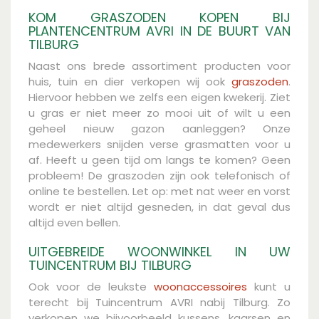
KOM GRASZODEN KOPEN BIJ
PLANTENCENTRUM AVRI IN DE BUURT VAN
TILBURG
Naast ons brede assortiment producten voor
huis, tuin en dier verkopen wij ook
graszoden
.
Hiervoor hebben we zelfs een eigen kwekerij. Ziet
u gras er niet meer zo mooi uit of wilt u een
geheel nieuw gazon aanleggen? Onze
medewerkers snijden verse grasmatten voor u
af. Heeft u geen tijd om langs te komen? Geen
probleem! De graszoden zijn ook telefonisch of
online te bestellen. Let op: met nat weer en vorst
wordt er niet altijd gesneden, in dat geval dus
altijd even bellen.
UITGEBREIDE WOONWINKEL IN UW
TUINCENTRUM BIJ TILBURG
Ook voor de leukste
woonaccessoires
kunt u
terecht bij Tuincentrum AVRI nabij Tilburg. Zo
verkopen we bijvoorbeeld kussens, kaarsen en