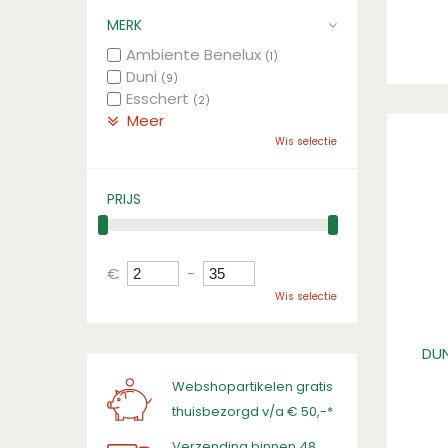
MERK
Ambiente Benelux
(1)
Duni
(9)
Esschert
(2)
Meer
Wis selectie
PRIJS
€
-
Wis selectie
DUN
Webshopartikelen gratis
thuisbezorgd v/a € 50,-*
Verzending binnen 48