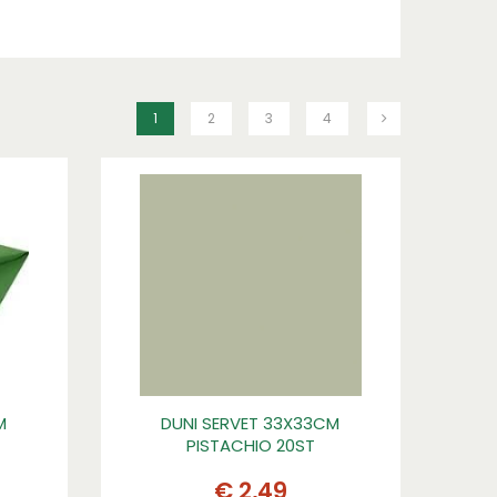
1
2
3
4
M
DUNI SERVET 33X33CM
PISTACHIO 20ST
€
2
,
49