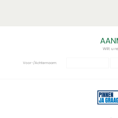
AANM
Wilt u 
Voor-/Achternaam: