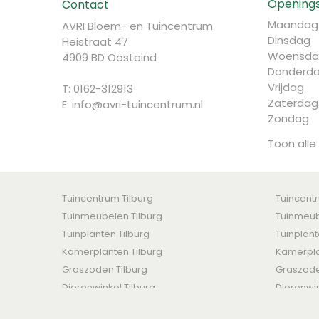
Openings
Contact
Maandag
AVRI Bloem- en Tuincentrum
Dinsdag
Heistraat 47
Woensda
4909 BD Oosteind
Donderd
Vrijdag
T: 0162-312913
Zaterdag
E:
info@avri-tuincentrum.nl
Zondag
Toon alle
Tuincentrum Tilburg
Tuincent
Tuinmeubelen Tilburg
Tuinmeub
Tuinplanten Tilburg
Tuinplan
Kamerplanten Tilburg
Kamerpla
Graszoden Tilburg
Graszod
Dierenwinkel Tilburg
Dierenwi
AVRI Bloem- en Tuincentrum © 2016 -
Algemene voorwaar