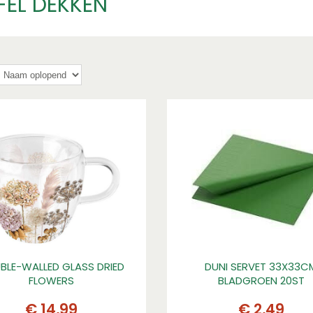
FEL DEKKEN
BLE-WALLED GLASS DRIED
DUNI SERVET 33X33C
FLOWERS
BLADGROEN 20ST
€
14
,
99
€
2
,
49