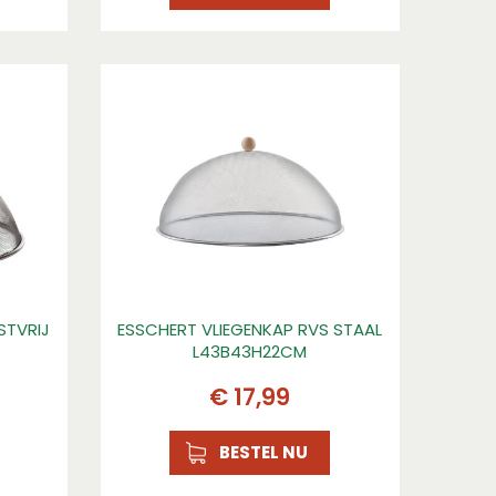
STVRIJ
ESSCHERT VLIEGENKAP RVS STAAL
L43B43H22CM
€
17
,
99
BESTEL NU