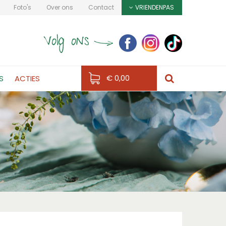
Foto's
Over ons
Contact
VRIENDENPAS
€ 0,00
S
ACTIES