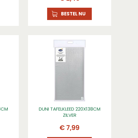
BESTEL NU
38CM
DUNI TAFELKLEED 220X138CM
ZILVER
€
7
,
99