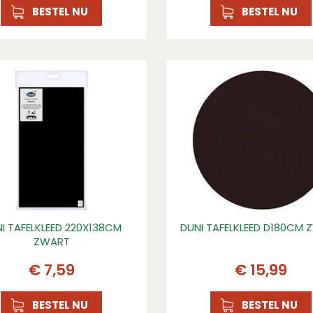
BESTEL NU
BESTEL NU
I TAFELKLEED 220X138CM
DUNI TAFELKLEED D180CM
ZWART
€
7
,
59
€
15
,
99
BESTEL NU
BESTEL NU