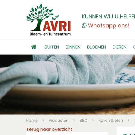
KUNNEN WIJ U HELPE
Whatsapp ons!
BUITEN
BINNEN
BLOEMEN
DIEREN
Home
>
Producten
>
BBQ
>
Koken & eten
>
Terug naar overzicht