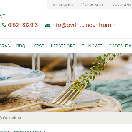
Tuinontwerp
Plantengids
Vacatures
N?
0162-312913
info@avri-tuincentrum.nl
GRAS
BBQ
KERST
KERSTDORP
TUINCAFÉ
CADEAUPA
Tafel dekken