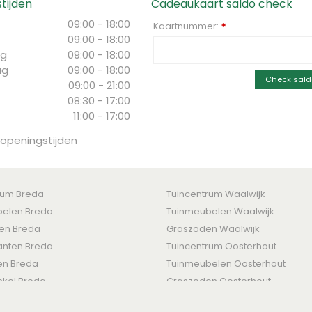
tijden
Cadeaukaart saldo check
09:00 - 18:00
Kaartnummer:
*
09:00 - 18:00
g
09:00 - 18:00
ag
09:00 - 18:00
Check sald
09:00 - 21:00
08:30 - 17:00
11:00 - 17:00
 openingstijden
rum Breda
Tuincentrum Waalwijk
elen Breda
Tuinmeubelen Waalwijk
ten Breda
Graszoden Waalwijk
nten Breda
Tuincentrum Oosterhout
en Breda
Tuinmeubelen Oosterhout
nkel Breda
Graszoden Oosterhout
den
-
Levertijden & Retourrecht
-
Betaalmogelijkheden
-
Privacy Policy