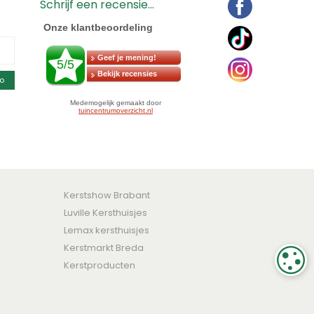
Schrijf een recensie...
o
Kerstshow Brabant
Luville Kersthuisjes
Lemax kersthuisjes
Kerstmarkt Breda
C
Kerstproducten