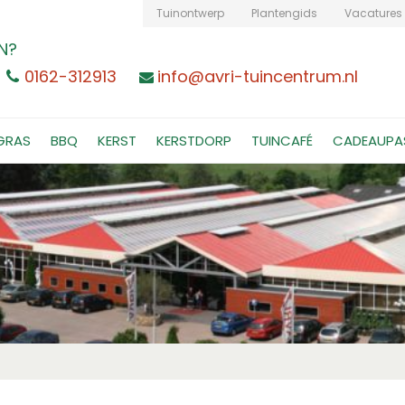
Tuinontwerp
Plantengids
Vacatures
N?
0162-312913
info@avri-tuincentrum.nl
GRAS
BBQ
KERST
KERSTDORP
TUINCAFÉ
CADEAUPA