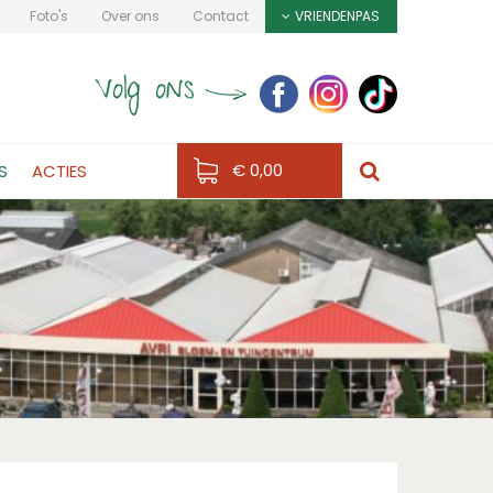
Foto's
Over ons
Contact
VRIENDENPAS
€ 0,00
S
ACTIES