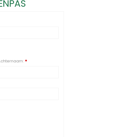
DENPAS
Achternaam:
*