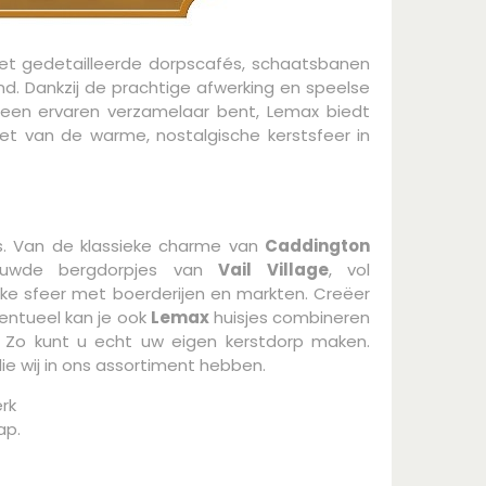
 Met gedetailleerde dorpscafés, schaatsbanen
nd. Dankzij de prachtige afwerking en speelse
f een ervaren verzamelaar bent, Lemax biedt
et van de warme, nostalgische kerstsfeer in
’s. Van de klassieke charme van
Caddington
euwde bergdorpjes van
Vail Village
, vol
jke sfeer met boerderijen en markten. Creëer
entueel kan je ook
Lemax
huisjes combineren
s. Zo kunt u echt uw eigen kerstdorp maken.
ie wij in ons assortiment hebben.
erk
ap.