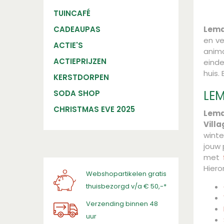
TUINCAFÉ
CADEAUPAS
Lem
en ve
ACTIE'S
anima
ACTIEPRIJZEN
einde
huis.
KERSTDORPEN
LE
SODA SHOP
CHRISTMAS EVE 2025
Lem
Villa
winte
jouw 
met
Hiero
Webshopartikelen gratis
thuisbezorgd v/a € 50,-*
Verzending binnen 48
uur