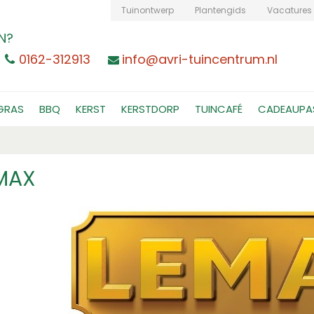
Tuinontwerp
Plantengids
Vacatures
N?
0162-312913
info@avri-tuincentrum.nl
GRAS
BBQ
KERST
KERSTDORP
TUINCAFÉ
CADEAUPA
MAX