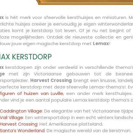
ax
is hét merk voor sfeervolle kersthuisjes en miniaturen.
rlichte huisjes creëer je eenvoudig je eigen winterwonderla
ties komt je kerstdorp tot leven. Of je nu net begint o
loze mogelijkheden. Ontdek de nieuwste collectie en geni
 Bouw jouw eigen magische kerstdorp met
Lemax
!
MAX KERSTDORP
ax
kerstdorpen zijn onder verdeeld in verschillende thema
ge
met zijn Victoriaanse gebouwen tot de besne
rsportplezier.
Harvest Crossing
brengt een knusse, landeli
perfecte kerstdorp met deze sfeervolle Lemax-thema’s!. Ev
figuren of huizen van Luville
, een ander merk kersthuisje
nder vind je een aantal populaire Lemax kerstdorp thema’s d
Caddington Village
: De elegantie van het Victoriaanse tijdp
Vail Village
: Een wintersportdorp in een echt winters landsch
Harvest Crossing
: Het Amerikaanse platteland.
Santa’s Wonderland
: De magische wereld van de kerstman.