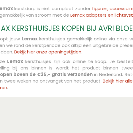
Lemax
kerstdorp is niet compleet zonder
figuren, accessoir
gemakkelijk van stroom met de
Lemax adapters en lichtsy
AX KERSTHUISJES KOPEN BIJ AVRI BL
oopt jouw
Lemax
kersthuisjes gemakkelijk online via onze w
n we rond de kerstperiode ook altijd een uitgebreide present
pdoen.
Bekijk hier onze openingstijden
.
nze
Lemax
kersthuisjes zijn ook online te koop. Je beste
elling bij ons binnen is wordt het product binnen tw
open boven de €35,- gratis verzonden
in Nederland. Ret
en twee weken na ontvangst van het product.
Bekijk hier a
ren
.