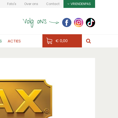
Foto's
Over ons
Contact
VRIENDENPAS
€ 0,00
S
ACTIES