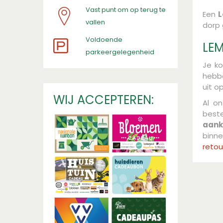
Vast punt om op terug te
Een
vallen
dorp 
​Voldoende
LEM
parkeergelegenheid
Je k
hebbe
uit o
WIJ ACCEPTEREN:
Al o
best
aank
binn
retou