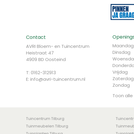
Openings
Contact
Maandag
AVRI Bloem- en Tuincentrum
Dinsdag
Heistraat 47
Woensda
4909 BD Oosteind
Donderd
Vrijdag
T: 0162-312913
Zaterdag
E:
info@avri-tuincentrum.nl
Zondag
Toon alle
Tuincentrum Tilburg
Tuincent
Tuinmeubelen Tilburg
Tuinmeub
Tuinplanten Tilburg
Tuinplan