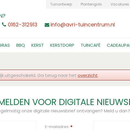
Tuinontwerp
Plantengids
Vacatures
N?
0162-312913
info@avri-tuincentrum.nl
GRAS
BBQ
KERST
KERSTDORP
TUINCAFÉ
CADEAUPA
jk uitgeschakeld. Ga terug naar het
overzicht
.
ELDEN VOOR DIGITALE NIEUWS
regelmatig onze digitale nieuwsbrief ontvangen? Meld u dan h
E-mailadres:
*