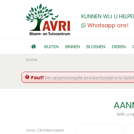
KUNNEN WIJ U HELPE
Whatsapp ons!
BUITEN
BINNEN
BLOEMEN
DIEREN
Home
Fout!
De opgevraagde productpagina is tijdeli
AANM
Wilt u 
Voor-/Achternaam: