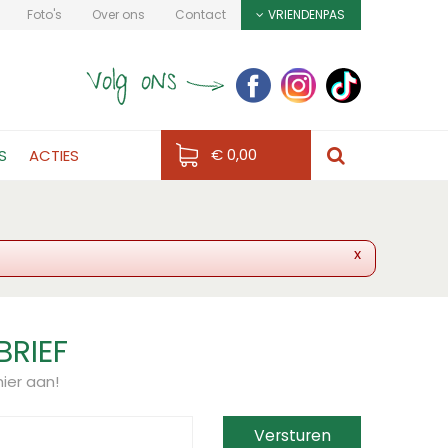
Foto's
Over ons
Contact
VRIENDENPAS
€ 0,00
S
ACTIES
x
BRIEF
ier aan!