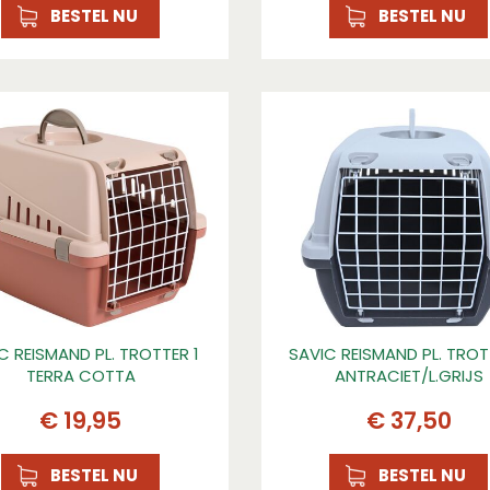
BESTEL NU
BESTEL NU
C REISMAND PL. TROTTER 1
SAVIC REISMAND PL. TROT
TERRA COTTA
ANTRACIET/L.GRIJS
€
19
,
95
€
37
,
50
BESTEL NU
BESTEL NU