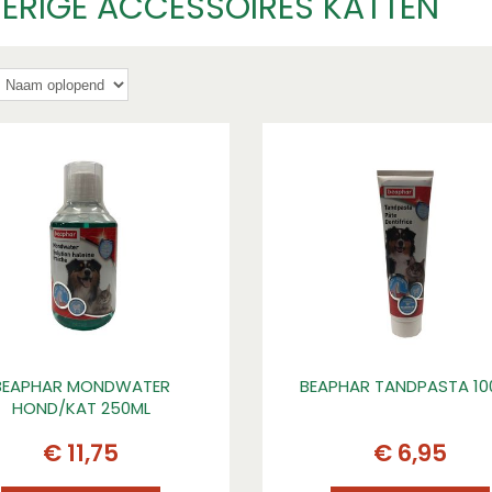
ERIGE ACCESSOIRES KATTEN
BEAPHAR MONDWATER
BEAPHAR TANDPASTA 1
HOND/KAT 250ML
€
11
,
75
€
6
,
95