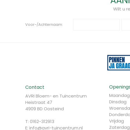
AANM
Wilt u 
Voor-/Achternaam:
Openings
Contact
Maandag
AVRI Bloem- en Tuincentrum
Dinsdag
Heistraat 47
Woensda
4909 BD Oosteind
Donderd
Vrijdag
T: 0162-312913
Zaterdag
E:
info@avri-tuincentrum.nl