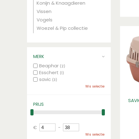
Konijn & Knaagdieren
Vissen
Vogels
Woezel & Pip collectie
MERK
Beaphar
(2)
Esschert
(1)
savic
(3)
Wis selectie
SAVI
PRIJS
€
-
Wis selectie