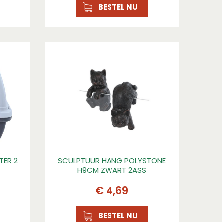
BESTEL NU
TER 2
SCULPTUUR HANG POLYSTONE
H9CM ZWART 2ASS
€
4
,
69
BESTEL NU