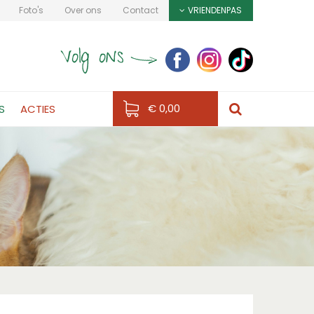
Foto's
Over ons
Contact
VRIENDENPAS
€ 0,00
S
ACTIES