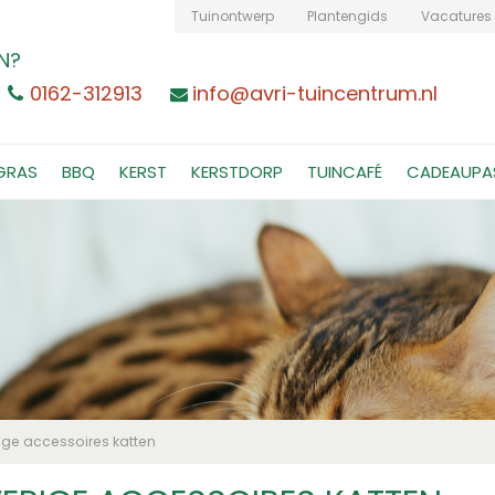
Tuinontwerp
Plantengids
Vacatures
N?
0162-312913
info@avri-tuincentrum.nl
GRAS
BBQ
KERST
KERSTDORP
TUINCAFÉ
CADEAUPA
ige accessoires katten