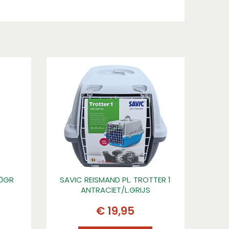
00GR
SAVIC REISMAND PL. TROTTER 1
ANTRACIET/L.GRIJS
€
19
,
95