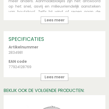
meer anders. Aanmaakblokjes zijn het antwoord
op het snel, asvrij en milieuvriendelijk aansteken
van houtskool. Zelfs bij wind of regen gaan de
blokjes branden waardoor de rest van de
Lees meer
houtskool binnen enkele seconden ook vlam vat
en dit alles zonder dat de geur of smaak van
vloeibaar brandstof het eten bederft.
SPECIFICATIES
Artikelnummer
2834981
EAN code
77924128769
Merk
Lees meer
Weber
BEKIJK OOK DE VOLGENDE PRODUCTEN: