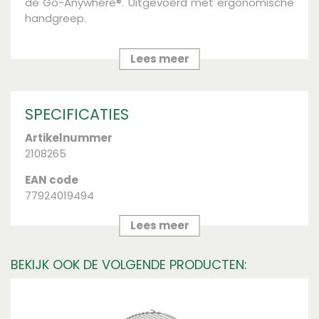
de Go-Anywhere®. Uitgevoerd met ergonomische
handgreep.
Bij AVRI Bloem- en Tuincentrum vind je het gehele
assortiment van Weber. Bestel nu je Weber
Lees meer
producten in onze webshop of kom langs in ons
tuincentrum in Oosteind.
SPECIFICATIES
Artikelnummer
2108265
EAN code
77924019494
Merk
Lees meer
Weber
BEKIJK OOK DE VOLGENDE PRODUCTEN:
Soort
Houtskool