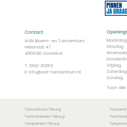
Openings
Contact
Maandag
AVRI Bloem- en Tuincentrum
Dinsdag
Heistraat 47
Woensda
4909 BD Oosteind
Donderd
Vrijdag
T: 0162-312913
Zaterdag
E:
info@avri-tuincentrum.nl
Zondag
Toon alle
Tuincentrum Tilburg
Tuincent
Tuinmeubelen Tilburg
Tuinmeub
Tuinplanten Tilburg
Tuinplan