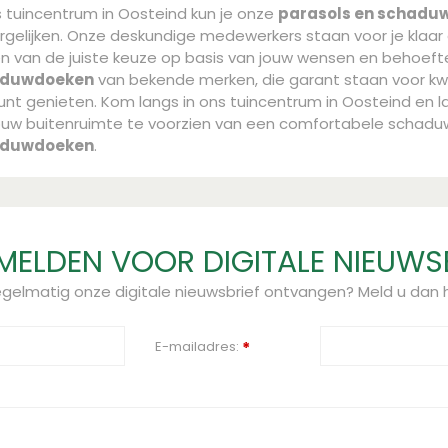
s tuincentrum in Oosteind kun je onze
parasols en schadu
rgelijken. Onze deskundige medewerkers staan voor je klaar 
 van de juiste keuze op basis van jouw wensen en behoef
aduwdoeken
van bekende merken, die garant staan voor kwa
unt genieten. Kom langs in ons tuincentrum in Oosteind en l
ouw buitenruimte te voorzien van een comfortabele schad
aduwdoeken
.
ELDEN VOOR DIGITALE NIEUWS
regelmatig onze digitale nieuwsbrief ontvangen? Meld u dan h
E-mailadres:
*