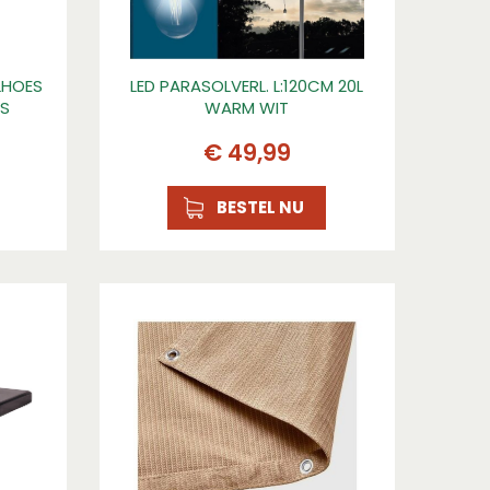
LHOES
LED PARASOLVERL. L:120CM 20L
JS
WARM WIT
€
49
,
99
BESTEL NU