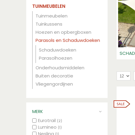
TUINMEUBELEN
Tuinmeubelen
Tuinkussens
Hoezen en opbergboxen
Parasols en Schaduwdoeken
Schaduwdoeken
SCHAD
Parasolhoezen
Onderhoudsmiddelen
Buiten decoratie
Vliegengordijnen
MERK
Eurotrail
(2)
Lumineo
(1)
Nesling
(1)