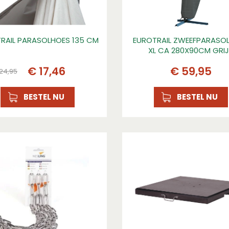
RAIL PARASOLHOES 135 CM
EUROTRAIL ZWEEFPARASO
XL CA 280X90CM GRI
€
17
,
46
€
59
,
95
24
,
95
BESTEL NU
BESTEL NU