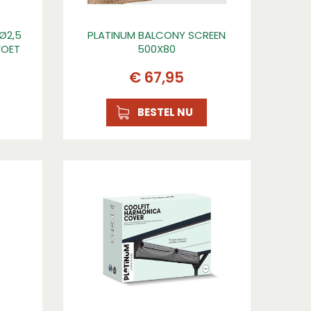
Ø2,5
PLATINUM BALCONY SCREEN
VOET
500X80
€
67
,
95
BESTEL NU