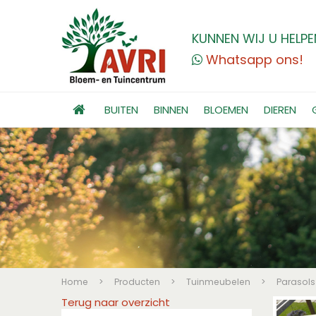
KUNNEN WIJ U HELPE
Whatsapp ons!
BUITEN
BINNEN
BLOEMEN
DIEREN
Home
>
Producten
>
Tuinmeubelen
>
Parasol
Terug naar overzicht