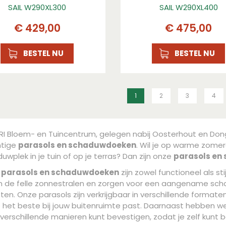
SAIL W290XL300
SAIL W290XL400
€
429
,
00
€
475
,
00
BESTEL NU
BESTEL NU
1
2
3
4
VRI Bloem- en Tuincentrum, gelegen nabij Oosterhout en Don
htige
parasols en schaduwdoeken
. Wil je op warme zome
uwplek in je tuin of op je terras? Dan zijn onze
parasols en
e
parasols en schaduwdoeken
zijn zowel functioneel als st
 de felle zonnestralen en zorgen voor een aangename sch
ten. Onze parasols zijn verkrijgbaar in verschillende formate
 het beste bij jouw buitenruimte past. Daarnaast hebben 
 verschillende manieren kunt bevestigen, zodat je zelf kunt 