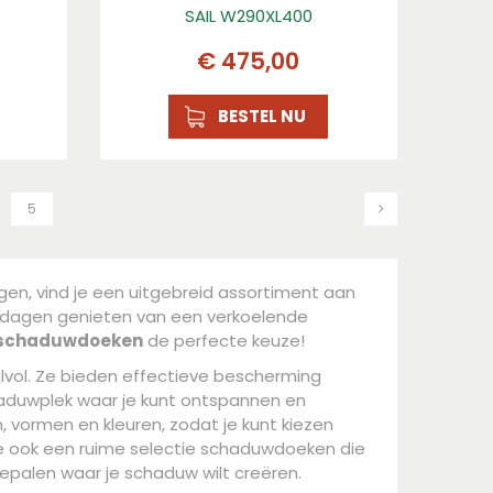
SAIL W290XL400
€
475
,
00
BESTEL NU
5
gen, vind je een uitgebreid assortiment aan
rdagen genieten van een verkoelende
 schaduwdoeken
de perfecte keuze!
ijlvol. Ze bieden effectieve bescherming
aduwplek waar je kunt ontspannen en
n, vormen en kleuren, zodat je kunt kiezen
we ook een ruime selectie schaduwdoeken die
bepalen waar je schaduw wilt creëren.