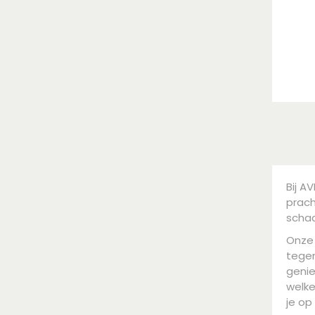
Bij A
prac
schad
Onz
tegen
genie
welke
je op