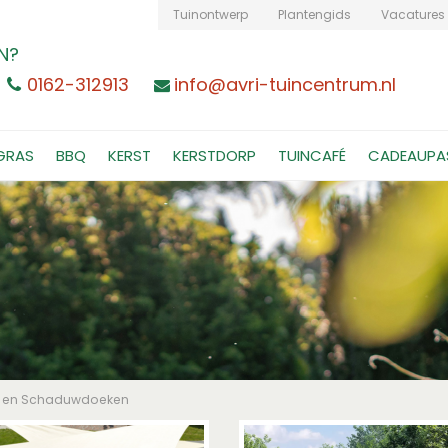
Tuinontwerp
Plantengids
Vacatures
N?
0162-312913
info@avri-tuincentrum.nl
GRAS
BBQ
KERST
KERSTDORP
TUINCAFÉ
CADEAUPA
s en Schaduwdoeken