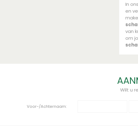
In on
en ve
maken
sch
van k
om j
sch
AANM
Wilt u 
Voor-/Achternaam: