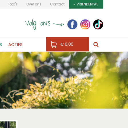
Foto's
Over ons
Contact
VRIENDENPAS
€ 0,00
S
ACTIES