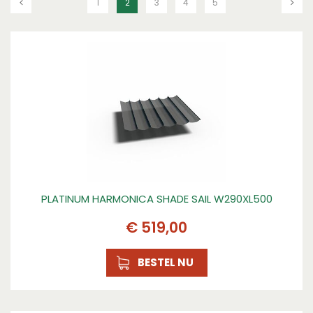
1
2
3
4
5
PLATINUM HARMONICA SHADE SAIL W290XL500
€
519
,
00
BESTEL NU