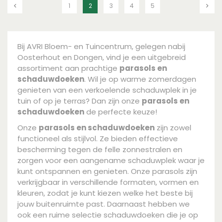
1
2
3
4
5
Bij AVRI Bloem- en Tuincentrum, gelegen nabij
Oosterhout en Dongen, vind je een uitgebreid
assortiment aan prachtige
parasols en
schaduwdoeken
. Wil je op warme zomerdagen
genieten van een verkoelende schaduwplek in je
tuin of op je terras? Dan zijn onze
parasols en
schaduwdoeken
de perfecte keuze!
Onze
parasols en schaduwdoeken
zijn zowel
functioneel als stijlvol. Ze bieden effectieve
bescherming tegen de felle zonnestralen en
zorgen voor een aangename schaduwplek waar je
kunt ontspannen en genieten. Onze parasols zijn
verkrijgbaar in verschillende formaten, vormen en
kleuren, zodat je kunt kiezen welke het beste bij
jouw buitenruimte past. Daarnaast hebben we
ook een ruime selectie schaduwdoeken die je op