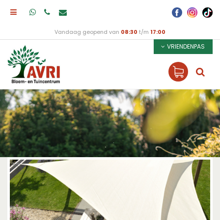
Vandaag geopend van
08:30
t/m
17:00
VRIENDENPAS