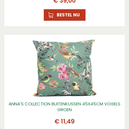
€
39
,
00
BESTEL NU
ANNA'S COLLECTION BUITENKUSSEN 45X45CM VOGELS
GROEN
€
11
,
49