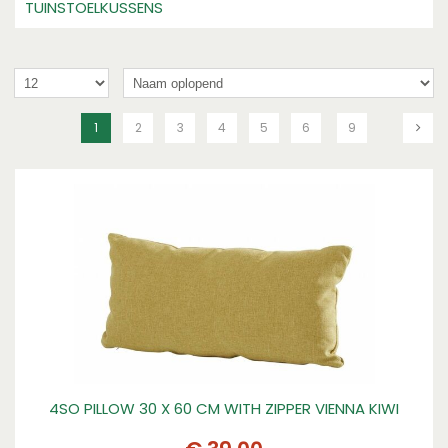
TUINSTOELKUSSENS
1
2
3
4
5
6
9
4SO PILLOW 30 X 60 CM WITH ZIPPER VIENNA KIWI