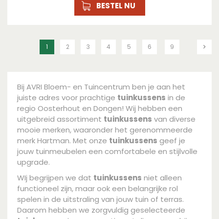
BESTEL NU
1
2
3
4
5
6
9
Bij AVRI Bloem- en Tuincentrum ben je aan het
juiste adres voor prachtige
tuinkussens
in de
regio Oosterhout en Dongen! Wij hebben een
uitgebreid assortiment
tuinkussens
van diverse
mooie merken, waaronder het gerenommeerde
merk Hartman. Met onze
tuinkussens
geef je
jouw tuinmeubelen een comfortabele en stijlvolle
upgrade.
WIj begrijpen we dat
tuinkussens
niet alleen
functioneel zijn, maar ook een belangrijke rol
spelen in de uitstraling van jouw tuin of terras.
Daarom hebben we zorgvuldig geselecteerde