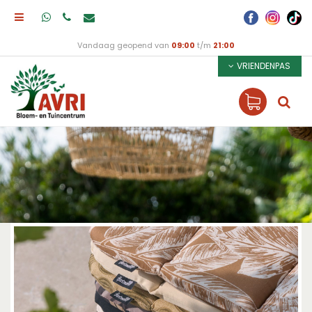
Vandaag geopend van
09:00
t/m
21:00
VRIENDENPAS