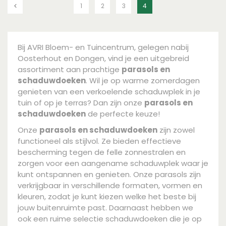
1
2
3
4
Bij AVRI Bloem- en Tuincentrum, gelegen nabij
Oosterhout en Dongen, vind je een uitgebreid
assortiment aan prachtige
parasols en
schaduwdoeken
. Wil je op warme zomerdagen
genieten van een verkoelende schaduwplek in je
tuin of op je terras? Dan zijn onze
parasols en
schaduwdoeken
de perfecte keuze!
Onze
parasols en schaduwdoeken
zijn zowel
functioneel als stijlvol. Ze bieden effectieve
bescherming tegen de felle zonnestralen en
zorgen voor een aangename schaduwplek waar je
kunt ontspannen en genieten. Onze parasols zijn
verkrijgbaar in verschillende formaten, vormen en
kleuren, zodat je kunt kiezen welke het beste bij
jouw buitenruimte past. Daarnaast hebben we
ook een ruime selectie schaduwdoeken die je op