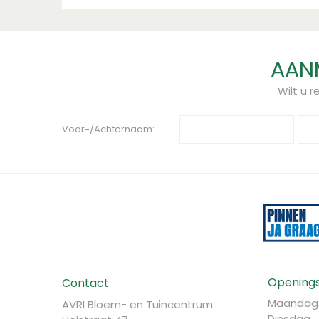
Inhoud
10l, 10l
AANM
Wilt u 
Voor-/Achternaam:
Openings
Contact
Maandag
AVRI Bloem- en Tuincentrum
Dinsdag