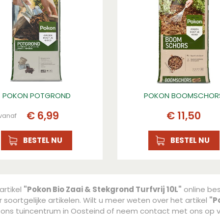
POKON POTGROND
POKON BOOMSCHOR
€
6
,
99
€
11
,
50
vanaf
BESTEL NU
BESTEL NU
artikel
"Pokon Bio Zaai & Stekgrond Turfvrij 10L"
online bes
soortgelijke artikelen. Wilt u meer weten over het artikel
"P
n ons tuincentrum in Oosteind of neem contact met ons op 