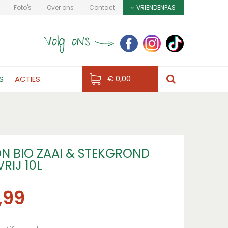
Foto's
Over ons
Contact
VRIENDENPAS
€ 0,00
S
ACTIES
N BIO ZAAI & STEKGROND
RIJ 10L
,
99