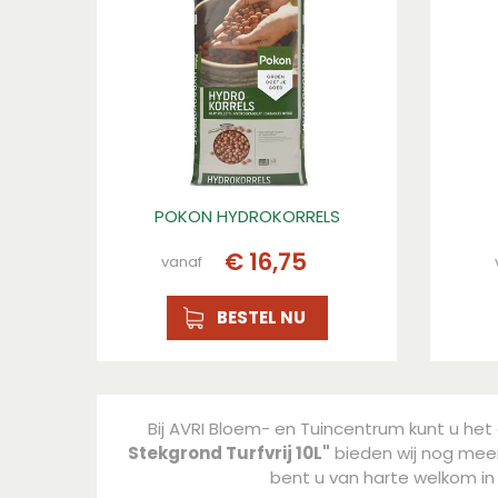
4.075
Hoogte (cm)
48.5
Gewicht (kg)
4.075
Hoogte
48.5
POKON HYDROKORRELS
Breedte (cm)
€
16
,
75
vanaf
33
Lengte
BESTEL NU
8
Plantdomein
Moestuin, Moestuin
Bij AVRI Bloem- en Tuincentrum kunt u het 
Toepassing
Stekgrond Turfvrij 10L"
bieden wij nog meer 
Groenten, Kruiden, Groenten, Kruiden
bent u van harte welkom i