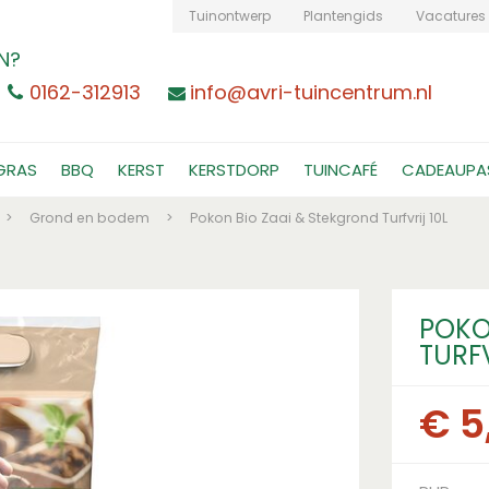
Tuinontwerp
Plantengids
Vacatures
N?
0162-312913
info@avri-tuincentrum.nl
GRAS
BBQ
KERST
KERSTDORP
TUINCAFÉ
CADEAUPA
>
Grond en bodem
>
Pokon Bio Zaai & Stekgrond Turfvrij 10L
POKO
TURFV
€
5