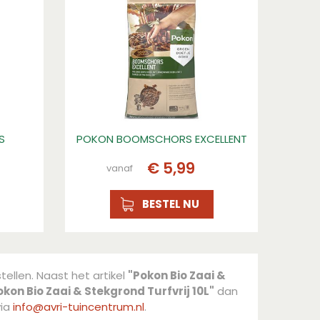
S
POKON BOOMSCHORS EXCELLENT
€
5
,
99
vanaf
BESTEL NU
tellen. Naast het artikel
"Pokon Bio Zaai &
okon Bio Zaai & Stekgrond Turfvrij 10L"
dan
via
info@avri-tuincentrum.nl
.