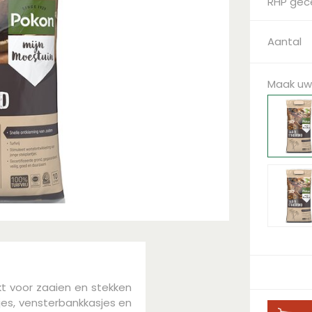
RHP gece
Aantal
Maak uw
kt voor zaaien en stekken
jes, vensterbankkasjes en