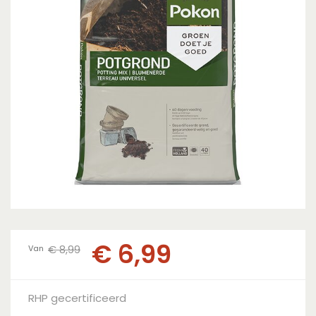
€
6
,
99
€
8
,
99
Van
RHP gecertificeerd