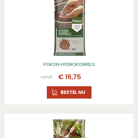
Gewicht
13.84
Hoogte (cm)
78
Gewicht (kg)
13.84
Hoogte
78
POKON HYDROKORRELS
Breedte (cm)
€
16
,
75
vanaf
40
BESTEL NU
Lengte
8
Plantdomein
Universeel, Universeel
Toepassing
Universeel, Universeel