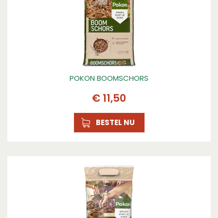
Inhoud
40l, 5l
POKON BOOMSCHORS
€
11
,
50
BESTEL NU