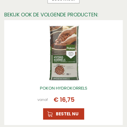
Pokon
BEKIJK OOK DE VOLGENDE PRODUCTEN:
Breedte
37
Gewicht
10.25
Hoogte (cm)
74
Gewicht (kg)
10.25
Hoogte
7.4
POKON HYDROKORRELS
Breedte (cm)
€
16
,
75
vanaf
37
BESTEL NU
Lengte
10