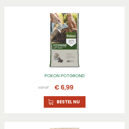
Plantdomein
Border, Border
Toepassing
Paden, Borders, Paden, Borders
Inhoud
60l, 60l
POKON POTGROND
€
6
,
99
vanaf
BESTEL NU