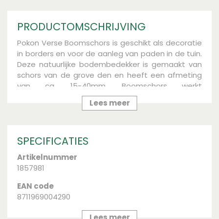
PRODUCTOMSCHRIJVING
Pokon Verse Boomschors is geschikt als decoratie
in borders en voor de aanleg van paden in de tuin.
Deze natuurlijke bodembedekker is gemaakt van
schors van de grove den en heeft een afmeting
van ca. 15-40mm. Boomschors werkt
vochtregulerend, waardoor de grond minder snel
Lees meer
uit zal drogen.
Strooi bij aanleg en zodra de bestaande laag te
dun wordt een laag boomschors van enkele
SPECIFICATIES
centimeters in jouw border of op jouw pad. Zo
compenseer je het natuurlijke verteringsproces.
Artikelnummer
Breng eventueel eerst anti-worteldoek aan. Zo
1857981
wordt de boomschors op je pad niet in de grond
EAN code
getrapt en zal onkruid er minder snel doorheen
8711969004290
groeien.
Merk
Lees meer