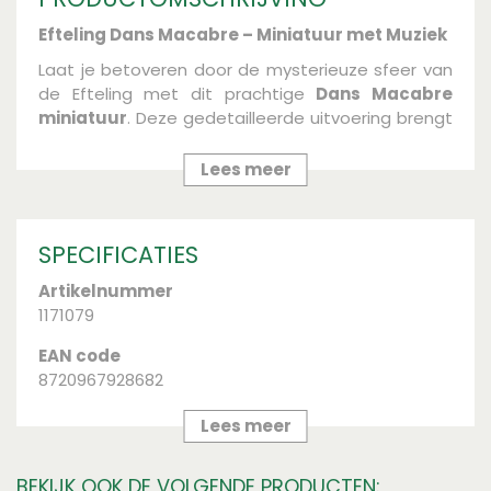
Efteling Dans Macabre – Miniatuur met Muziek
Laat je betoveren door de mysterieuze sfeer van
de Efteling met dit prachtige
Dans Macabre
miniatuur
. Deze gedetailleerde uitvoering brengt
de magie van het nieuwe Efteling-spookverhaal
tot leven, compleet met de iconische muziek die
Lees meer
het verhaal zo spannend maakt.
Een must-have voor echte Eftelingfans of
verzamelaars van unieke miniaturen. Zet hem neer
SPECIFICATIES
in je interieur of geef hem cadeau – dit stukje
Artikelnummer
Efteling in huis zorgt gegarandeerd voor
1171079
verwondering.
EAN code
- Speelt de originele Dans Macabre-melodie
8720967928682
- Compact formaat, perfect voor op een plank of
kast
Merk
Lees meer
- Leuk als cadeau voor jong en oud
Efteling
Breng de magie van de Efteling naar je eigen
BEKIJK OOK DE VOLGENDE PRODUCTEN:
Diameter (cm)
huis!