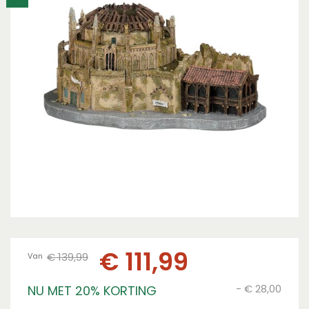
€
111
,
99
€
139
,
99
Van
-
€
28
,
00
NU MET 20% KORTING