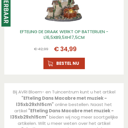
EFTELING DE DRAAK WERKT OP BATTERIJEN -
L16,5XB9,5XH17,5CM
€
34
,
99
€
42
,
99
BESTEL NU
Bij AVRI Bloem- en Tuincentrum kunt u het artikel
"Efteling Dans Macabre met muziek -
l35xb29xh15cm"
online bestellen. Naast het
artikel
"Efteling Dans Macabre met muziek -
l35xb29xh15cm"
bieden wij nog meer soortgelijke
artikelen. Wilt u meer weten over het artikel