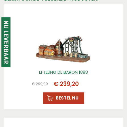
0
Hoogte (cm)
15
Kleur
Meerkleurig
Materiaal
Polyresin
Breedte (cm)
29
EFTELING DE BARON 1898
Lengte (cm)
€
239
,
20
€
299
,
00
35
BESTEL NU