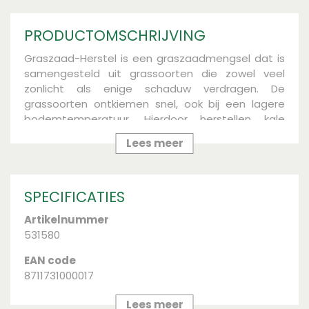
PRODUCTOMSCHRIJVING
Graszaad-Herstel is een graszaadmengsel dat is
samengesteld uit grassoorten die zowel veel
zonlicht als enige schaduw verdragen. De
grassoorten ontkiemen snel, ook bij een lagere
bodemtemperatuur. Hierdoor herstellen kale
plekken zich snel. Het gazon groeit snel dicht
Lees meer
waardoor het er weer piekfijn bij ligt.
Het graszaad heeft een natuurlijke kleicoating
waardoor het minder aantrekkelijk is voor vogels
SPECIFICATIES
om op te snoepen. Daarnaast is Graszaad-
Herstel verrijkt met micro-organismen, hierdoor
Artikelnummer
wordt de wortelontwikkeling en de kiemsnelheid
531580
bevorderd.
EAN code
Bewaar het graszaad koel, droog en vorstvrij. Dan
8711731000017
blijft de kiemkracht van het graszaad voor
meerdere jaren gewaarborgd. Het graszaad is te
Merk
Lees meer