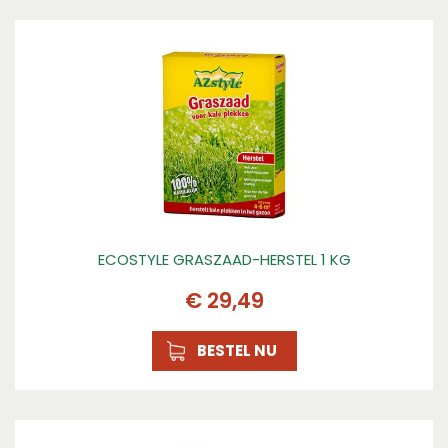
500 g
Kenmerk 3
Voor een dichte grasmat
ECOSTYLE GRASZAAD-HERSTEL 1 KG
€
29
,
49
BESTEL NU