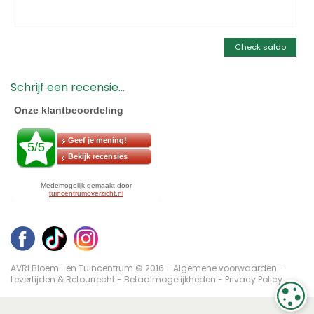
Check saldo
Schrijf een recensie...
AVRI Bloem- en Tuincentrum © 2016 -
Algemene voorwaarden
-
Levertijden & Retourrecht
-
Betaalmogelijkheden
-
Privacy Policy
C