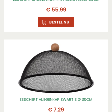
€
55
,
99
BESTEL NU
ESSCHERT VLIEGENKAP ZWART S Ø 30CM
€
7
,
29