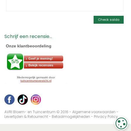
Check saldo
Schrijf een recensie...
AVRI Bloem- en Tuincentrum © 2016 -
Algemene voorwaarden
-
Levertijden & Retourrecht
-
Betaalmogelijkheden
-
Privacy Policy
C