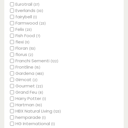
Eurotrail
(37)
Everlands
(30)
fairybell
(1)
Farmwood
(23)
Felix
(23)
Fish Food
(7)
flexi
(11)
Floran
(113)
florus
(2)
Franchi Sementi
(122)
Frontline
(15)
Gardena
(483)
Gimcat
(2)
Gourmet
(22)
Grand Feu
(8)
Harry Potter
(1)
Hartman
(110)
HBX Natural Living
(123)
hemparade
(1)
HG International
(1)