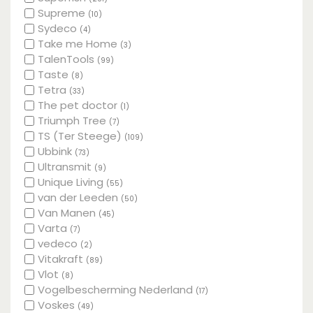
Supreme
(10)
Sydeco
(4)
Take me Home
(3)
TalenTools
(99)
Taste
(8)
Tetra
(33)
The pet doctor
(1)
Triumph Tree
(7)
TS (Ter Steege)
(109)
Ubbink
(73)
Ultransmit
(9)
Unique Living
(55)
van der Leeden
(50)
Van Manen
(45)
Varta
(7)
vedeco
(2)
Vitakraft
(89)
Vlot
(8)
Vogelbescherming Nederland
(17)
Voskes
(49)