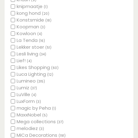
(9)
knipmaatje
(1)
kong hond
(20)
Konstsmide
(18)
Koopman
(3)
Kowloon
(4)
La Tenda
(16)
Lekker stoer
(51)
Lesli living
(34)
Lief!
(4)
Likes Shopping
(60)
Luca Lighting
(12)
Lumineo
(315)
Lumiz
(37)
LuVille
(4)
LuxForm
(3)
magic by Peha
(1)
MaxxNobel
(5)
Mega collections
(37)
melodiez
(3)
MiCa Decorations
(191)