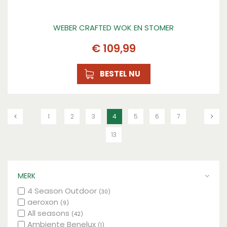
WEBER CRAFTED WOK EN STOMER
€
109
,
99
BESTEL NU
1
2
3
4
5
6
7
13
MERK
4 Season Outdoor
(30)
aeroxon
(9)
All seasons
(42)
Ambiente Benelux
(1)