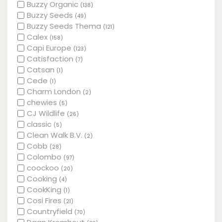
Buzzy Organic
(138)
Buzzy Seeds
(49)
Buzzy Seeds Thema
(121)
Calex
(158)
Capi Europe
(123)
Catisfaction
(7)
Catsan
(1)
Cede
(1)
Charm London
(2)
chewies
(5)
CJ Wildlife
(26)
classic
(5)
Clean Walk B.V.
(2)
Cobb
(28)
Colombo
(97)
coockoo
(20)
Cooking
(4)
CookKing
(1)
Cosi Fires
(21)
Countryfield
(70)