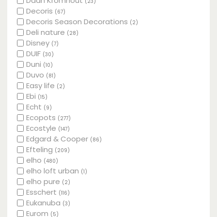
Daan Kromhout
(23)
Decoris
(67)
Decoris Season Decorations
(2)
Deli nature
(28)
Disney
(7)
DUIF
(30)
Duni
(10)
Duvo
(81)
Easy life
(2)
Ebi
(15)
Echt
(9)
Ecopots
(277)
Ecostyle
(147)
Edgard & Cooper
(86)
Efteling
(209)
elho
(480)
elho loft urban
(1)
elho pure
(2)
Esschert
(116)
Eukanuba
(3)
Eurom
(5)