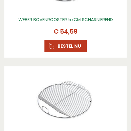
WEBER BOVENROOSTER 57CM SCHARNIEREND
€
54
,
59
BESTEL NU