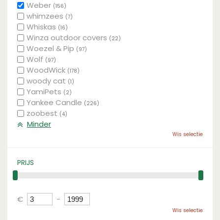
Weber
(156)
whimzees
(7)
Whiskas
(16)
Winza outdoor covers
(22)
Woezel & Pip
(97)
Wolf
(97)
WoodWick
(178)
woody cat
(1)
YamiPets
(2)
Yankee Candle
(226)
zoobest
(4)
Minder
Wis selectie
PRIJS
€
-
Wis selectie