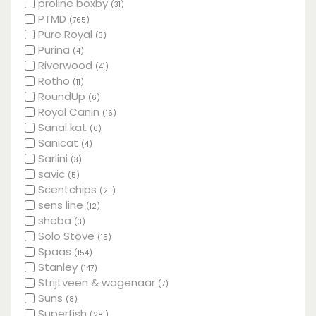
proline boxby
(31)
PTMD
(765)
Pure Royal
(3)
Purina
(4)
Riverwood
(41)
Rotho
(11)
RoundUp
(6)
Royal Canin
(16)
Sanal kat
(6)
Sanicat
(4)
Sarlini
(3)
savic
(5)
Scentchips
(211)
sens line
(12)
sheba
(3)
Solo Stove
(15)
Spaas
(154)
Stanley
(147)
Strijtveen & wagenaar
(7)
Suns
(8)
Superfish
(281)