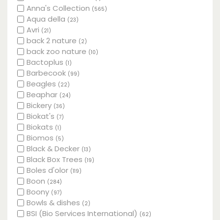
Anna's Collection
(565)
Aqua della
(23)
Avri
(21)
back 2 nature
(2)
back zoo nature
(10)
Bactoplus
(1)
Barbecook
(99)
Beagles
(22)
Beaphar
(24)
Bickery
(36)
Biokat's
(7)
Biokats
(1)
Biomos
(5)
Black & Decker
(13)
Black Box Trees
(19)
Boles d'olor
(119)
Boon
(284)
Boony
(97)
Bowls & dishes
(2)
BSI (Bio Services International)
(62)