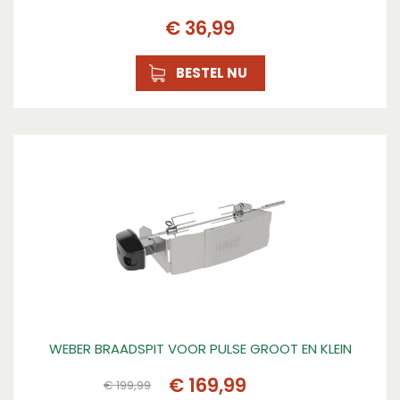
€
36
,
99
BESTEL NU
WEBER BRAADSPIT VOOR PULSE GROOT EN KLEIN
€
169
,
99
€
199
,
99