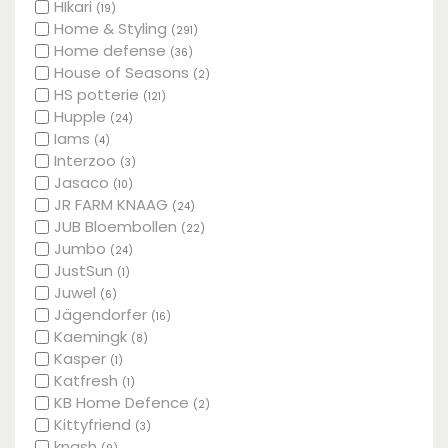
HIkari
(19)
Home & Styling
(291)
Home defense
(36)
House of Seasons
(2)
HS potterie
(121)
Hupple
(24)
Iams
(4)
Interzoo
(3)
Jasaco
(10)
JR FARM KNAAG
(24)
JUB Bloembollen
(22)
Jumbo
(24)
JustSun
(1)
Juwel
(6)
Jägendorfer
(16)
Kaemingk
(8)
Kasper
(1)
Katfresh
(1)
KB Home Defence
(2)
Kittyfriend
(3)
knash