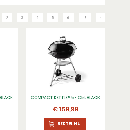
2
3
4
5
6
13
 BLACK
COMPACT KETTLE® 57 CM, BLACK
€
159
,
99
BESTEL NU