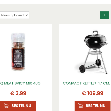
1
Q MEAT SPICY MIX 40G
COMPACT KETTLE® 47 CM,
€
3
,
99
€
109
,
99
BESTEL NU
BESTEL NU