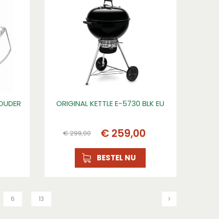
HOUDER
ORIGINAL KETTLE E-5730 BLK EU
€
259
,
00
€
299
,
00
BESTEL NU
6
13