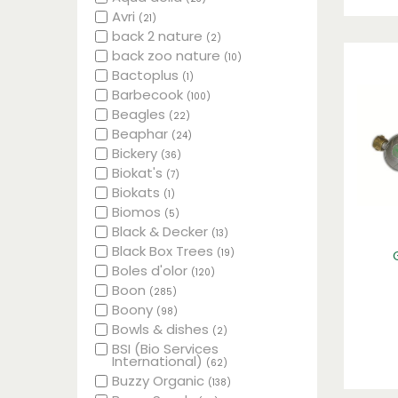
Avri
(21)
back 2 nature
(2)
back zoo nature
(10)
Bactoplus
(1)
Barbecook
(100)
Beagles
(22)
Beaphar
(24)
Bickery
(36)
Biokat's
(7)
Biokats
(1)
Biomos
(5)
Black & Decker
(13)
Black Box Trees
(19)
Boles d'olor
(120)
Boon
(285)
Boony
(98)
Bowls & dishes
(2)
BSI (Bio Services
International)
(62)
Buzzy Organic
(138)