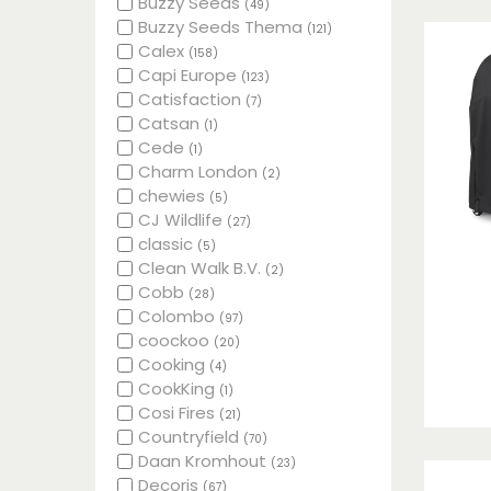
Buzzy Seeds
(49)
Buzzy Seeds Thema
(121)
Calex
(158)
Capi Europe
(123)
Catisfaction
(7)
Catsan
(1)
Cede
(1)
Charm London
(2)
chewies
(5)
CJ Wildlife
(27)
classic
(5)
Clean Walk B.V.
(2)
Cobb
(28)
Colombo
(97)
coockoo
(20)
Cooking
(4)
CookKing
(1)
Cosi Fires
(21)
Countryfield
(70)
Daan Kromhout
(23)
Decoris
(67)