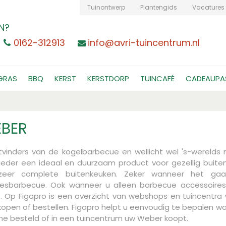
Tuinontwerp
Plantengids
Vacatures
N?
0162-312913
info@avri-tuincentrum.nl
GRAS
BBQ
KERST
KERSTDORP
TUINCAFÉ
CADEAUPA
BER
itvinders van de kogelbarbecue en wellicht wel 's-werel
ieder een ideaal en duurzaam product voor gezellig buit
zeer complete buitenkeuken. Zeker wanneer het gaa
tjesbarbecue. Ook wanneer u alleen barbecue accessoire
t. Op Figapro is een overzicht van webshops en tuincent
kopen of bestellen. Figapro helpt u eenvoudig te bepalen wa
ine besteld of in een tuincentrum uw Weber koopt.