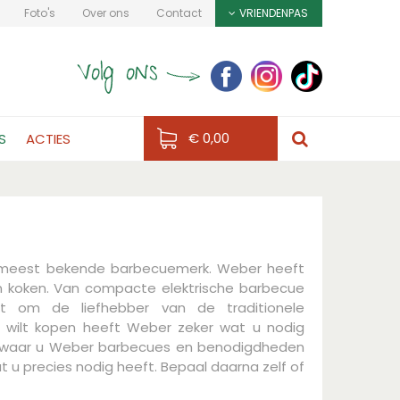
Foto's
Over ons
Contact
VRIENDENPAS
€ 0,00
S
ACTIES
ds meest bekende barbecuemerk. Weber heeft
en koken. Van compacte elektrische barbecue
t om de liefhebber van de traditionele
s wilt kopen heeft Weber zeker wat u nodig
ra waar u Weber barbecues en benodigdheden
t u precies nodig heeft. Bepaal daarna zelf of