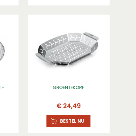
 -
GROENTEKORF
€
24
,
49
BESTEL NU