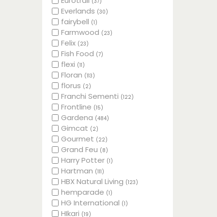
Eurotrail
(37)
Everlands
(30)
fairybell
(1)
Farmwood
(23)
Felix
(23)
Fish Food
(7)
flexi
(11)
Floran
(113)
florus
(2)
Franchi Sementi
(122)
Frontline
(15)
Gardena
(484)
Gimcat
(2)
Gourmet
(22)
Grand Feu
(8)
Harry Potter
(1)
Hartman
(111)
HBX Natural Living
(123)
hemparade
(1)
HG International
(1)
HIkari
(19)