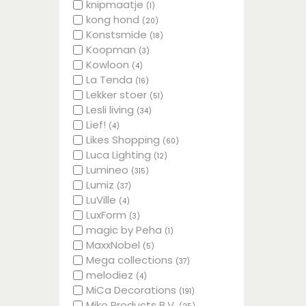
knipmaatje
(1)
kong hond
(20)
Konstsmide
(18)
Koopman
(3)
Kowloon
(4)
La Tenda
(16)
Lekker stoer
(51)
Lesli living
(34)
Lief!
(4)
Likes Shopping
(60)
Luca Lighting
(12)
Lumineo
(315)
Lumiz
(37)
LuVille
(4)
LuxForm
(3)
magic by Peha
(1)
MaxxNobel
(5)
Mega collections
(37)
melodiez
(4)
MiCa Decorations
(191)
Miko Products B.V.