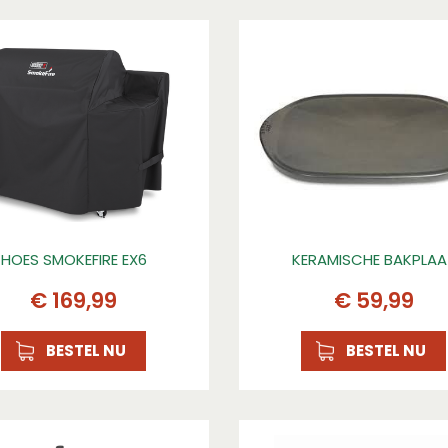
HOES SMOKEFIRE EX6
KERAMISCHE BAKPLAA
€
169
,
99
€
59
,
99
BESTEL NU
BESTEL NU