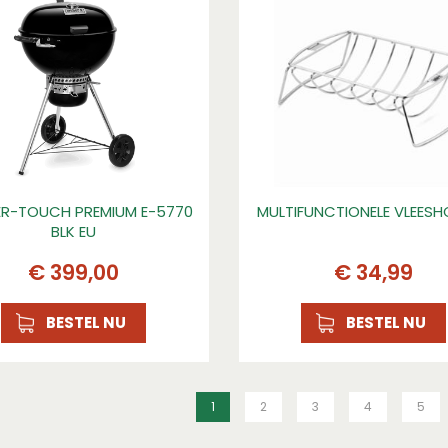
R-TOUCH PREMIUM E-5770
MULTIFUNCTIONELE VLEES
BLK EU
€
399
,
00
€
34
,
99
BESTEL NU
BESTEL NU
1
2
3
4
5