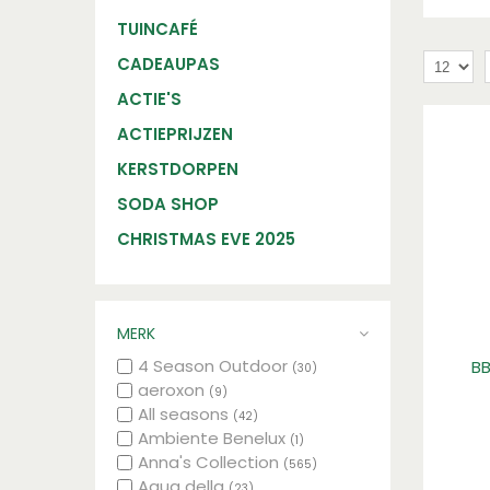
TUINCAFÉ
CADEAUPAS
ACTIE'S
ACTIEPRIJZEN
KERSTDORPEN
SODA SHOP
CHRISTMAS EVE 2025
MERK
4 Season Outdoor
BB
(30)
aeroxon
(9)
All seasons
(42)
Ambiente Benelux
(1)
Anna's Collection
(565)
Aqua della
(23)