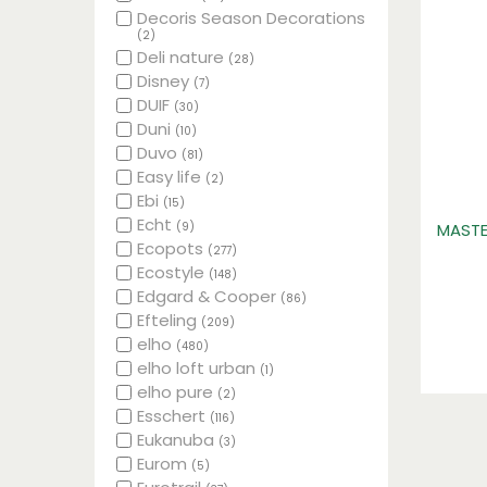
Decoris Season Decorations
(2)
Deli nature
(28)
Disney
(7)
DUIF
(30)
Duni
(10)
Duvo
(81)
Easy life
(2)
Ebi
(15)
Echt
(9)
MASTE
Ecopots
(277)
Ecostyle
(148)
Edgard & Cooper
(86)
Efteling
(209)
elho
(480)
elho loft urban
(1)
elho pure
(2)
Esschert
(116)
Eukanuba
(3)
Eurom
(5)