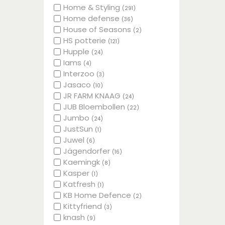
Home & Styling
(291)
Home defense
(36)
House of Seasons
(2)
HS potterie
(121)
Hupple
(24)
Iams
(4)
Interzoo
(3)
Jasaco
(10)
JR FARM KNAAG
(24)
JUB Bloembollen
(22)
Jumbo
(24)
JustSun
(1)
Juwel
(6)
Jägendorfer
(16)
Kaemingk
(8)
Kasper
(1)
Katfresh
(1)
KB Home Defence
(2)
Kittyfriend
(3)
knash
(9)