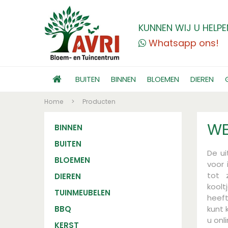
KUNNEN WIJ U HELPE
Whatsapp ons!
BUITEN
BINNEN
BLOEMEN
DIEREN
Home
>
Producten
WE
BINNEN
BUITEN
De u
BLOEMEN
voor 
tot 
DIEREN
kool
TUINMEUBELEN
heef
BBQ
kunt 
u onl
KERST