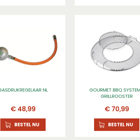
GASDRUKREGELAAR NL
GOURMET BBQ SYSTEM
GRILLROOSTER
€
48
,
99
€
70
,
99
BESTEL NU
BESTEL NU