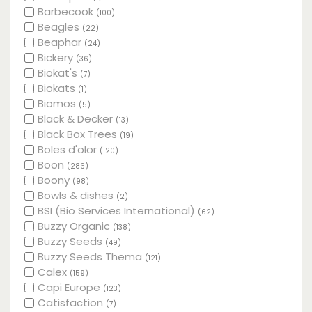
Barbecook
(100)
Beagles
(22)
Beaphar
(24)
Bickery
(36)
Biokat's
(7)
Biokats
(1)
Biomos
(5)
Black & Decker
(13)
Black Box Trees
(19)
Boles d'olor
(120)
Boon
(286)
Boony
(98)
Bowls & dishes
(2)
BSI (Bio Services International)
(62)
Buzzy Organic
(138)
Buzzy Seeds
(49)
Buzzy Seeds Thema
(121)
Calex
(159)
Capi Europe
(123)
Catisfaction
(7)