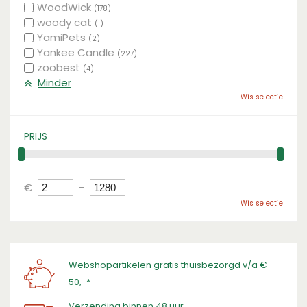
WoodWick
(178)
woody cat
(1)
YamiPets
(2)
Yankee Candle
(227)
zoobest
(4)
Minder
Wis selectie
PRIJS
€
-
Wis selectie
Webshopartikelen gratis thuisbezorgd v/a €
50,-*
Verzending binnen 48 uur