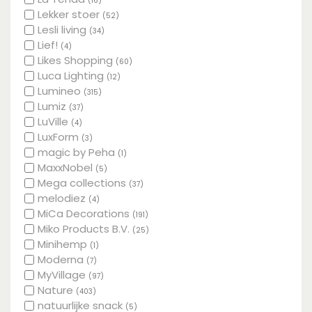
(16)
Lekker stoer
(52)
Lesli living
(34)
Lief!
(4)
Likes Shopping
(60)
Luca Lighting
(12)
Lumineo
(315)
Lumiz
(37)
LuVille
(4)
LuxForm
(3)
magic by Peha
(1)
MaxxNobel
(5)
Mega collections
(37)
melodiez
(4)
MiCa Decorations
(191)
Miko Products B.V.
(25)
Minihemp
(1)
Moderna
(7)
MyVillage
(97)
Nature
(403)
natuurlijke snack
(5)