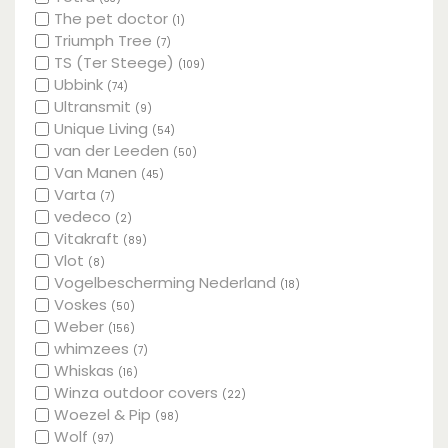
The pet doctor
(1)
Triumph Tree
(7)
TS (Ter Steege)
(109)
Ubbink
(74)
Ultransmit
(9)
Unique Living
(54)
van der Leeden
(50)
Van Manen
(45)
Varta
(7)
vedeco
(2)
Vitakraft
(89)
Vlot
(8)
Vogelbescherming Nederland
(18)
Voskes
(50)
Weber
(156)
whimzees
(7)
Whiskas
(16)
Winza outdoor covers
(22)
Woezel & Pip
(98)
Wolf
(97)