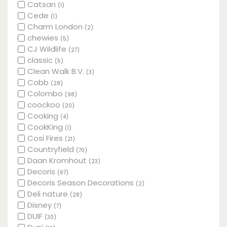
Catsan
(1)
Cede
(1)
Charm London
(2)
chewies
(5)
CJ Wildlife
(27)
classic
(5)
Clean Walk B.V.
(3)
Cobb
(28)
Colombo
(98)
coockoo
(20)
Cooking
(4)
CookKing
(1)
Cosi Fires
(21)
Countryfield
(70)
Daan Kromhout
(23)
Decoris
(67)
Decoris Season Decorations
(2)
Deli nature
(28)
Disney
(7)
DUIF
(30)