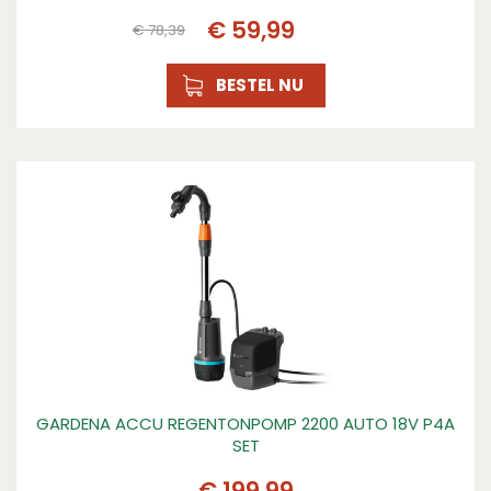
€
59
,
99
€
78
,
39
BESTEL NU
GARDENA ACCU REGENTONPOMP 2200 AUTO 18V P4A
SET
€
199
,
99