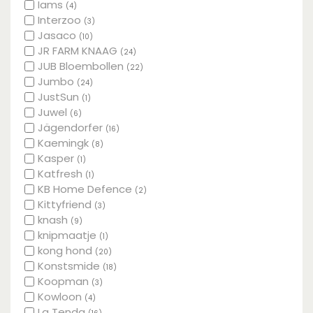
Iams
(4)
Interzoo
(3)
Jasaco
(10)
JR FARM KNAAG
(24)
JUB Bloembollen
(22)
Jumbo
(24)
JustSun
(1)
Juwel
(6)
Jägendorfer
(16)
Kaemingk
(8)
Kasper
(1)
Katfresh
(1)
KB Home Defence
(2)
Kittyfriend
(3)
knash
(9)
knipmaatje
(1)
kong hond
(20)
Konstsmide
(18)
Koopman
(3)
Kowloon
(4)
La Tenda