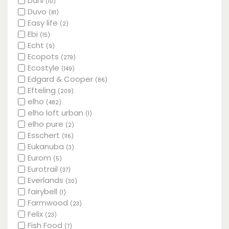
Duni
(10)
Duvo
(81)
Easy life
(2)
Ebi
(15)
Echt
(9)
Ecopots
(279)
Ecostyle
(149)
Edgard & Cooper
(86)
Efteling
(209)
elho
(482)
elho loft urban
(1)
elho pure
(2)
Esschert
(116)
Eukanuba
(3)
Eurom
(5)
Eurotrail
(37)
Everlands
(30)
fairybell
(1)
Farmwood
(23)
Felix
(23)
Fish Food
(7)