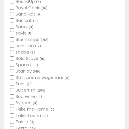
RoundUp
(6)
Royal Canin
(16)
Sanal kat
(6)
Sanicat
(4)
Sarlini
(3)
savic
(5)
Scentchips
(212)
sens line
(12)
sheba
(3)
Solo Stove
(15)
Spaas
(155)
Stanley
(149)
Strijtveen & wagenaar
(8)
Suns
(8)
Superfish
(284)
Supreme
(10)
Sydeco
(4)
Take me Home
(3)
TalenTools
(100)
Taste
(8)
Tetra
(33)