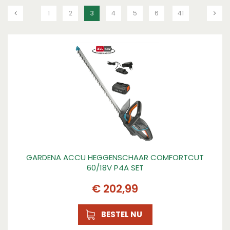
1
2
3
4
5
6
41
GARDENA ACCU HEGGENSCHAAR COMFORTCUT
60/18V P4A SET
€
202
,
99
BESTEL NU