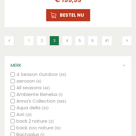
BESTEL NU
1
2
3
4
5
6
41
MERK
4 Season Outdoor
(30)
aeroxon
(9)
All seasons
(42)
Ambiente Benelux
(1)
Anna's Collection
(565)
Aqua della
(23)
Avri
(21)
back 2 nature
(2)
back zoo nature
(10)
Bactoplus
(1)