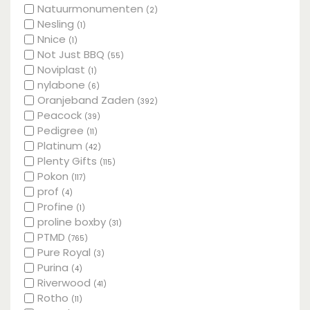
Natuurmonumenten
(2)
Nesling
(1)
Nnice
(1)
Not Just BBQ
(55)
Noviplast
(1)
nylabone
(6)
Oranjeband Zaden
(392)
Peacock
(39)
Pedigree
(11)
Platinum
(42)
Plenty Gifts
(115)
Pokon
(117)
prof
(4)
Profine
(1)
proline boxby
(31)
PTMD
(765)
Pure Royal
(3)
Purina
(4)
Riverwood
(41)
Rotho
(11)