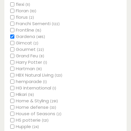
flexi
(11)
Floran
(113)
florus
(2)
Franchi Sementi
(122)
Frontline
(15)
Gardena
(485)
Gimcat
(2)
Gourmet
(22)
Grand Feu
(8)
Harry Potter
(1)
Hartman
(111)
HBX Natural Living
(123)
hemparade
(1)
HG International
(1)
HIkari
(19)
Home & Styling
(291)
Home defense
(33)
House of Seasons
(2)
HS potterie
(121)
Hupple
(24)