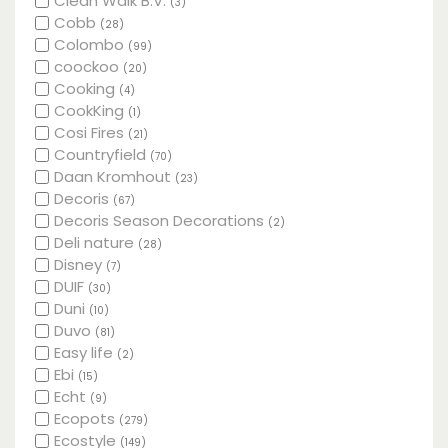
Clean Walk B.V.
(3)
Cobb
(28)
Colombo
(99)
coockoo
(20)
Cooking
(4)
CookKing
(1)
Cosi Fires
(21)
Countryfield
(70)
Daan Kromhout
(23)
Decoris
(67)
Decoris Season Decorations
(2)
Deli nature
(28)
Disney
(7)
DUIF
(30)
Duni
(10)
Duvo
(81)
Easy life
(2)
Ebi
(15)
Echt
(9)
Ecopots
(279)
Ecostyle
(149)