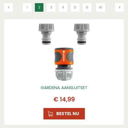
1
2
3
4
5
6
41
GARDENA AANSLUITSET
€
14
,
99
BESTEL NU