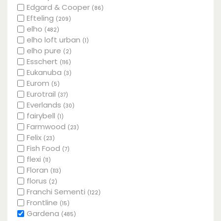
Edgard & Cooper
(86)
Efteling
(209)
elho
(482)
elho loft urban
(1)
elho pure
(2)
Esschert
(116)
Eukanuba
(3)
Eurom
(5)
Eurotrail
(37)
Everlands
(30)
fairybell
(1)
Farmwood
(23)
Felix
(23)
Fish Food
(7)
flexi
(11)
Floran
(113)
florus
(2)
Franchi Sementi
(122)
Frontline
(15)
Gardena
(485)