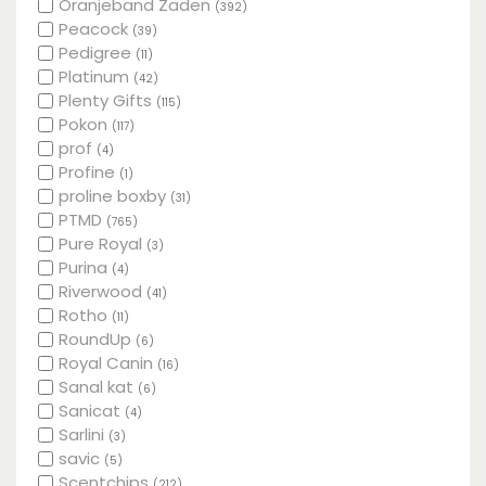
Oranjeband Zaden
(392)
Peacock
(39)
Pedigree
(11)
Platinum
(42)
Plenty Gifts
(115)
Pokon
(117)
prof
(4)
Profine
(1)
proline boxby
(31)
PTMD
(765)
Pure Royal
(3)
Purina
(4)
Riverwood
(41)
Rotho
(11)
RoundUp
(6)
Royal Canin
(16)
Sanal kat
(6)
Sanicat
(4)
Sarlini
(3)
savic
(5)
Scentchips
(212)