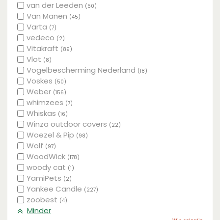
van der Leeden
(50)
Van Manen
(45)
Varta
(7)
vedeco
(2)
Vitakraft
(89)
Vlot
(8)
Vogelbescherming Nederland
(18)
Voskes
(50)
Weber
(156)
whimzees
(7)
Whiskas
(16)
Winza outdoor covers
(22)
Woezel & Pip
(98)
Wolf
(97)
WoodWick
(178)
woody cat
(1)
YamiPets
(2)
Yankee Candle
(227)
zoobest
(4)
Minder