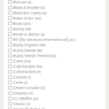
Biomos
(5)
Black & Decker
(13)
Black Box Trees
(19)
Boles d'olor
(120)
Boon
(287)
Boony
(98)
Bowls & dishes
(2)
BSI (Bio Services International)
(62)
Buzzy Organic
(138)
Buzzy Seeds
(49)
Buzzy Seeds Thema
(121)
Calex
(159)
Capi Europe
(123)
Catisfaction
(7)
Catsan
(1)
Cede
(1)
Charm London
(2)
chewies
(5)
CJ Wildlife
(27)
classic
(5)