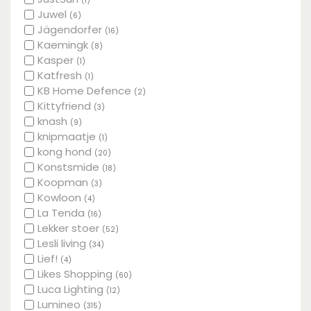
(1)
Juwel
(6)
Jägendorfer
(16)
Kaemingk
(8)
Kasper
(1)
Katfresh
(1)
KB Home Defence
(2)
Kittyfriend
(3)
knash
(9)
knipmaatje
(1)
kong hond
(20)
Konstsmide
(18)
Koopman
(3)
Kowloon
(4)
La Tenda
(16)
Lekker stoer
(52)
Lesli living
(34)
Lief!
(4)
Likes Shopping
(60)
Luca Lighting
(12)
Lumineo
(315)