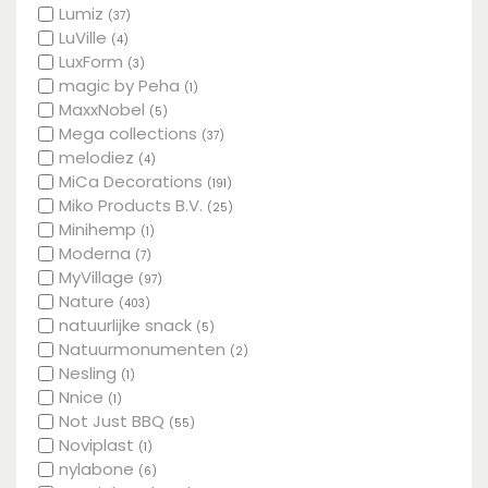
Lumiz
(37)
LuVille
(4)
LuxForm
(3)
magic by Peha
(1)
MaxxNobel
(5)
Mega collections
(37)
melodiez
(4)
MiCa Decorations
(191)
Miko Products B.V.
(25)
Minihemp
(1)
Moderna
(7)
MyVillage
(97)
Nature
(403)
natuurlijke snack
(5)
Natuurmonumenten
(2)
Nesling
(1)
Nnice
(1)
Not Just BBQ
(55)
Noviplast
(1)
nylabone
(6)