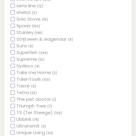
sens line
(12)
sheba
(3)
Solo Stove
(15)
Spaas
(155)
Stanley
(149)
Strijtveen & wagenaar
(8)
Suns
(8)
Superfish
(284)
Supreme
(10)
Sydeco
(4)
Take me Home
(3)
TalenTools
(100)
Taste
(8)
Tetra
(33)
The pet doctor
(1)
Triumph Tree
(7)
TS (Ter Steege)
(109)
Ubbink
(74)
Ultransmit
(9)
Unique Living
(54)