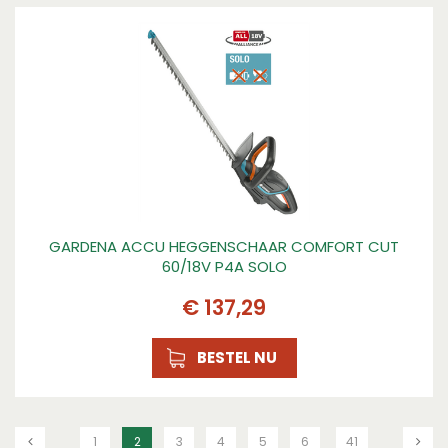
GARDENA ACCU HEGGENSCHAAR COMFORT CUT
60/18V P4A SOLO
€
137
,
29
BESTEL NU
1
2
3
4
5
6
41