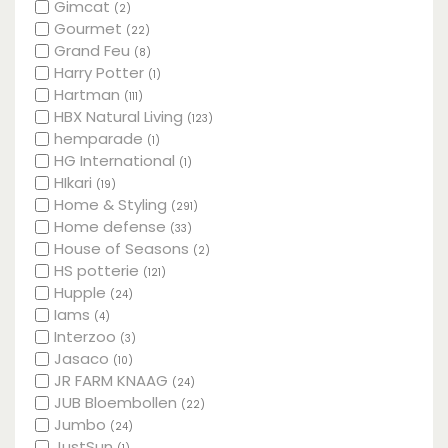
Gimcat
(2)
Gourmet
(22)
Grand Feu
(8)
Harry Potter
(1)
Hartman
(111)
HBX Natural Living
(123)
hemparade
(1)
HG International
(1)
HIkari
(19)
Home & Styling
(291)
Home defense
(33)
House of Seasons
(2)
HS potterie
(121)
Hupple
(24)
Iams
(4)
Interzoo
(3)
Jasaco
(10)
JR FARM KNAAG
(24)
JUB Bloembollen
(22)
Jumbo
(24)
JustSun