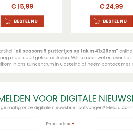
€
15
,
99
€
24
,
99
BESTEL NU
BESTEL NU
artikel
"all seasons 5 puttertjes op tak m 41x26cm"
online
nog meer soortgelijke artikelen. Wilt u meer weten over het 
lkom in ons tuincentrum in Oosteind of neem contact met 
ELDEN VOOR DIGITALE NIEUWS
regelmatig onze digitale nieuwsbrief ontvangen? Meld u dan h
E-mailadres:
*