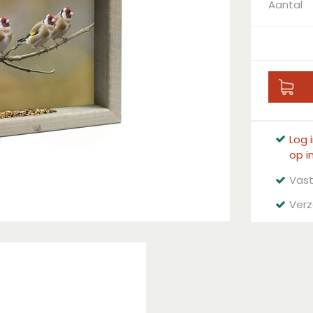
Aantal
Log 
op i
Vast
Verz