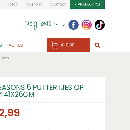
Foto's
Over ons
Contact
VRIENDENPAS
€ 0,00
S
ACTIES
x26cm
SEASONS 5 PUTTERTJES OP
M 41X26CM
2
,
99