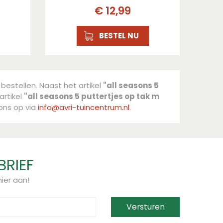
€
12
,
99
BESTEL NU
 bestellen. Naast het artikel
"all seasons 5
artikel
"all seasons 5 puttertjes op tak m
ons op via
info@avri-tuincentrum.nl
.
BRIEF
ier aan!