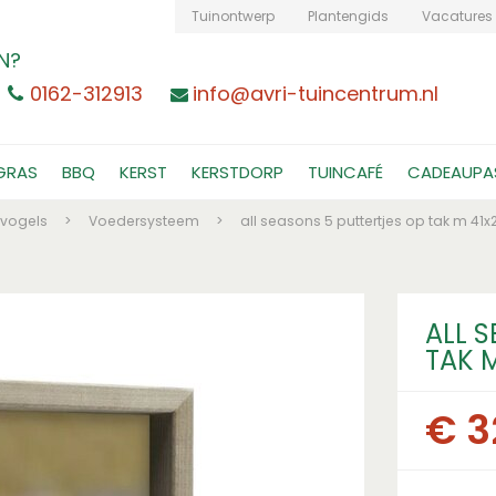
Tuinontwerp
Plantengids
Vacatures
N?
0162-312913
info@avri-tuincentrum.nl
GRAS
BBQ
KERST
KERSTDORP
TUINCAFÉ
CADEAUPA
nvogels
>
Voedersysteem
>
all seasons 5 puttertjes op tak m 41
ALL 
TAK 
€
3