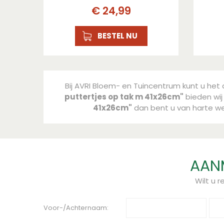
€
24
,
99
BESTEL NU
Bij AVRI Bloem- en Tuincentrum kunt u het 
puttertjes op tak m 41x26cm"
bieden wij 
41x26cm"
dan bent u van harte we
AANM
Wilt u 
Voor-/Achternaam: