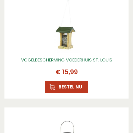
Kleur
Grijs
Materiaal
metaal, metaal
Breedte (cm)
150
Lengte (cm)
150
VOGELBESCHERMING VOEDERHUIS ST. LOUIS
Kenmerk 1
€
15
,
99
Robuust materiaal in metallic kleur
BESTEL NU
Kenmerk 2
Klein formaat silo met 2 opnamepoorten
Kenmerk 3
Houdt het voer langer vers en droog
Kenmerk 4
Extra breed waardoor er meer voer in kan