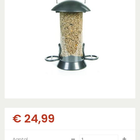
€
24
,
99
Aantal