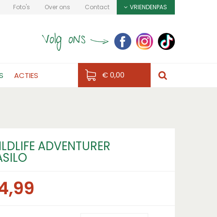
Foto's
Over ons
Contact
VRIENDENPAS
€ 0,00
S
ACTIES
ILDLIFE ADVENTURER
ASILO
4
,
99