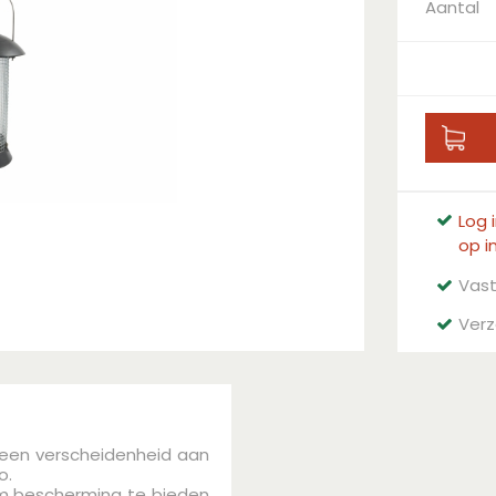
Aantal
Log 
op i
Vast
Verz
k een verscheidenheid aan
o.
m bescherming te bieden