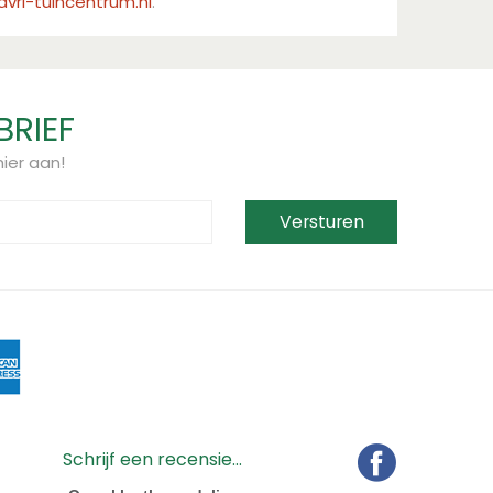
vri-tuincentrum.nl
.
BRIEF
ier aan!
Schrijf een recensie...