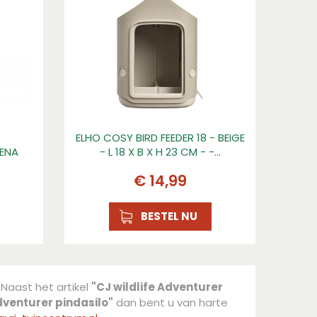
ELHO COSY BIRD FEEDER 18 - BEIGE
ENA
- L 18 X B X H 23 CM - -…
€
14
,
99
BESTEL NU
 Naast het artikel
"CJ wildlife Adventurer
Adventurer pindasilo"
dan bent u van harte