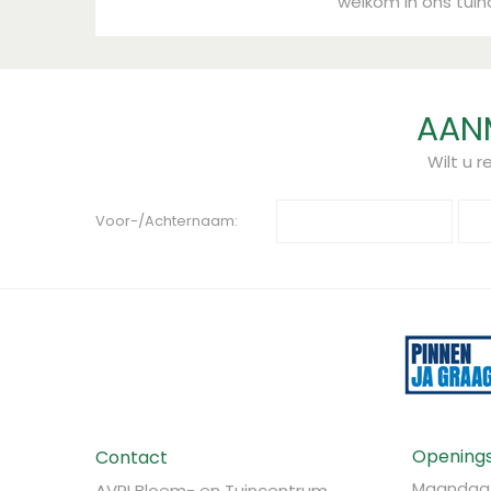
welkom in ons tui
AANM
Wilt u 
Voor-/Achternaam:
Openings
Contact
Maandag
AVRI Bloem- en Tuincentrum