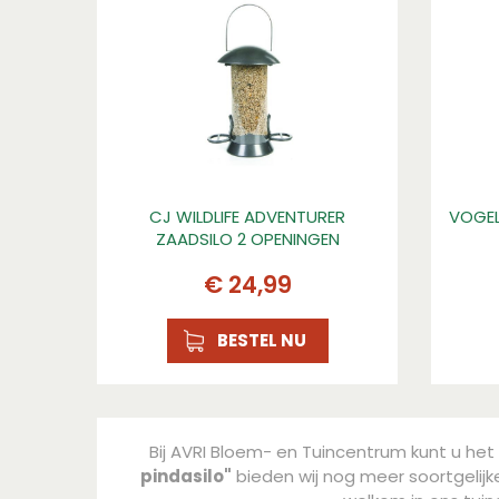
Grijs
Materiaal
metaal, metaal
Breedte (cm)
150
Lengte (cm)
150
CJ WILDLIFE ADVENTURER
VOGEL
ZAADSILO 2 OPENINGEN
Kenmerk 1
Robuust materiaal in metallic kleur
€
24
,
99
Kenmerk 2
Extra breed waardoor er meer pinda's in kunn
BESTEL NU
Kenmerk 3
Voorkomt dat vogels stikken in hele pinda's
Bij AVRI Bloem- en Tuincentrum kunt u het 
pindasilo"
bieden wij nog meer soortgelijke