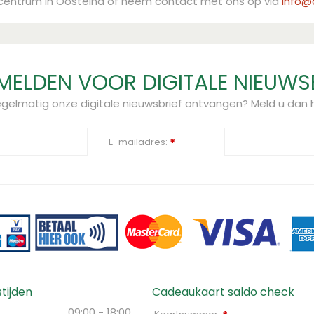
ncentrum in Oosteind of neem contact met ons op via
info@a
ELDEN VOOR DIGITALE NIEUWS
regelmatig onze digitale nieuwsbrief ontvangen? Meld u dan h
E-mailadres:
*
tijden
Cadeaukaart saldo check
09:00 - 18:00