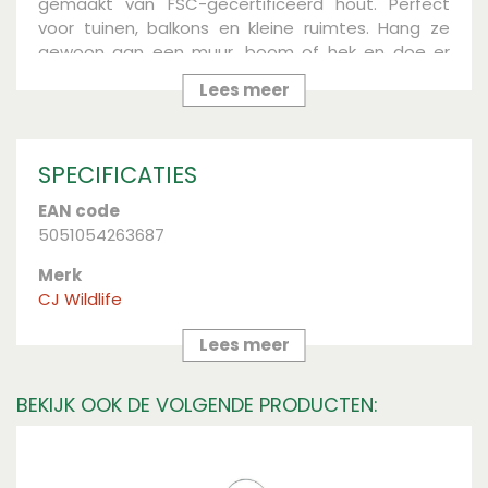
gemaakt van FSC-gecertificeerd hout. Perfect
voor tuinen, balkons en kleine ruimtes. Hang ze
gewoon aan een muur, boom of hek en doe er
een pot pindakaas in die speciaal voor vogels is
Lees meer
ontwikkeld. De Westport heeft een zitstok zodat
vogels gemakkelijk kunnen eten en het dak hangt
over zodat het voer beschermd blijft bij nat weer.
SPECIFICATIES
EAN code
5051054263687
Merk
CJ Wildlife
Hoogte (cm)
Lees meer
160
BEKIJK OOK DE VOLGENDE PRODUCTEN:
Materiaal
hout
Breedte (cm)