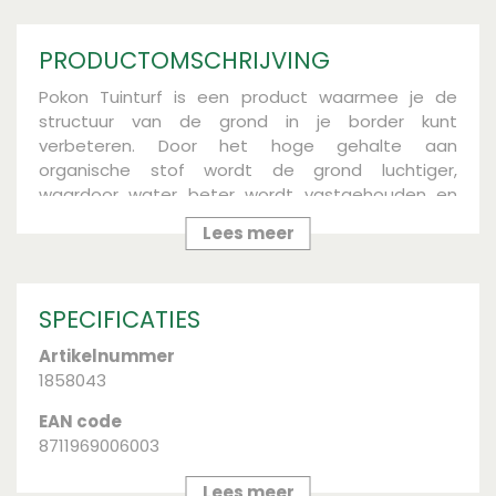
PRODUCTOMSCHRIJVING
Pokon Tuinturf is een product waarmee je de
structuur van de grond in je border kunt
verbeteren. Door het hoge gehalte aan
organische stof wordt de grond luchtiger,
waardoor water beter wordt vastgehouden en
een luchtige structuur ontstaat. Tuinturf, ook wel
Lees meer
doorvroren zwartveen genoemd, is een
natuurproduct uit de diepste veenlagen. Door de
lage pH-waarde is tuinturf uitermate geschikt
SPECIFICATIES
voor planten die behoefte hebben aan zure
grond, zoals heide, rododendrons en hortensia’s.
Artikelnummer
Breng circa 5 cm aan in je border. Werk dit door de
1858043
grond.
EAN code
8711969006003
Merk
Lees meer