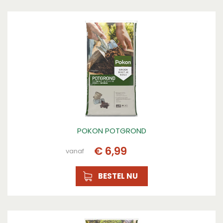
Plantdomein
Border, Border
Toepassing
Verrijken, Verrijken
Inhoud
40l, 10l
POKON POTGROND
€
6
,
99
vanaf
BESTEL NU