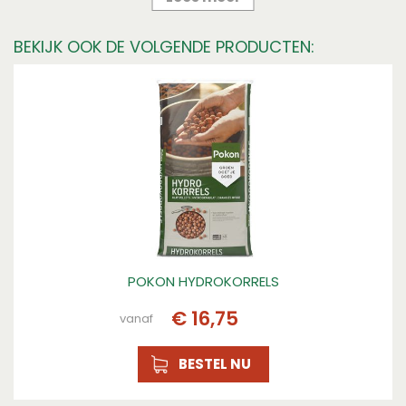
Pokon
BEKIJK OOK DE VOLGENDE PRODUCTEN:
Breedte
39
Gewicht
14
Hoogte (cm)
78
Gewicht (kg)
14
Hoogte
78
POKON HYDROKORRELS
Breedte (cm)
€
16
,
75
vanaf
39
BESTEL NU
Lengte
8