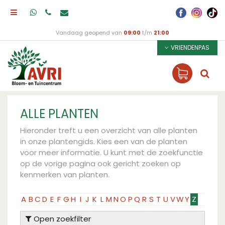
Vandaag geopend van
09:00
t/m
21:00
VRIENDENPAS
ALLE PLANTEN
Hieronder treft u een overzicht van alle planten
in onze plantengids. Kies een van de planten
voor meer informatie. U kunt met de zoekfunctie
op de vorige pagina ook gericht zoeken op
kenmerken van planten.
A
B
C
D
E
F
G
H
I
J
K
L
M
N
O
P
Q
R
S
T
U
V
W
Y
Z
Open zoekfilter