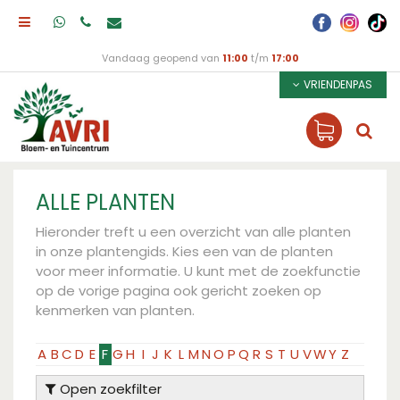
Vandaag geopend van
11:00
t/m
17:00
VRIENDENPAS
ALLE PLANTEN
Hieronder treft u een overzicht van alle planten
in onze plantengids. Kies een van de planten
voor meer informatie. U kunt met de zoekfunctie
op de vorige pagina ook gericht zoeken op
kenmerken van planten.
A
B
C
D
E
F
G
H
I
J
K
L
M
N
O
P
Q
R
S
T
U
V
W
Y
Z
Open zoekfilter