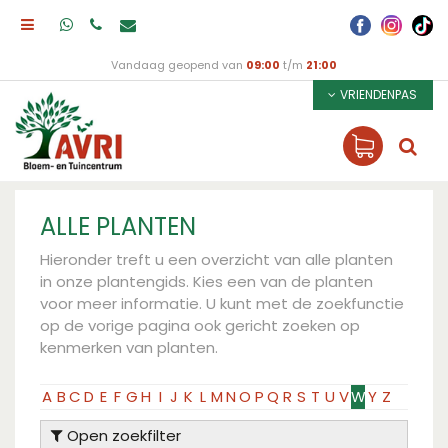
Vandaag geopend van
09:00
t/m
21:00
VRIENDENPAS
ALLE PLANTEN
Hieronder treft u een overzicht van alle planten
in onze plantengids. Kies een van de planten
voor meer informatie. U kunt met de zoekfunctie
op de vorige pagina ook gericht zoeken op
kenmerken van planten.
A
B
C
D
E
F
G
H
I
J
K
L
M
N
O
P
Q
R
S
T
U
V
W
Y
Z
Open zoekfilter