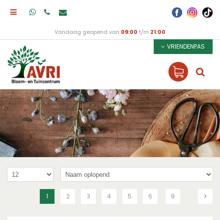
Vandaag geopend van
09:00
t/m
21:00
VRIENDENPAS
1
2
3
4
5
6
9