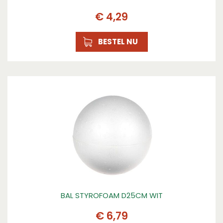
€
4
,
29
BESTEL NU
BAL STYROFOAM D25CM WIT
€
6
,
79