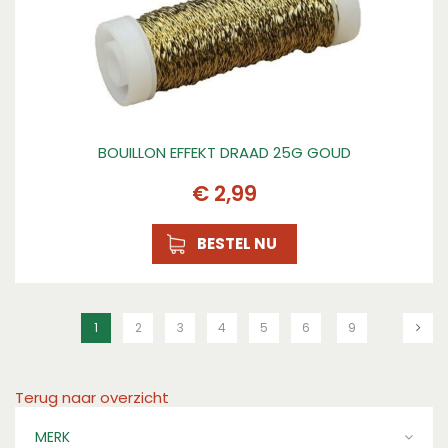
BOUILLON EFFEKT DRAAD 25G GOUD
€
2
,
99
BESTEL NU
1
2
3
4
5
6
9
Terug naar overzicht
MERK