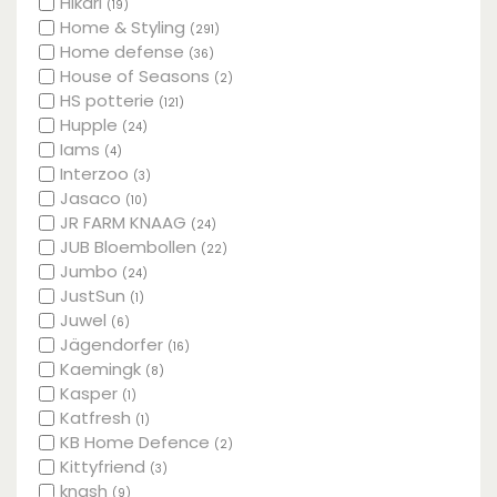
HIkari
(19)
Home & Styling
(291)
Home defense
(36)
House of Seasons
(2)
HS potterie
(121)
Hupple
(24)
Iams
(4)
Interzoo
(3)
Jasaco
(10)
JR FARM KNAAG
(24)
JUB Bloembollen
(22)
Jumbo
(24)
JustSun
(1)
Juwel
(6)
Jägendorfer
(16)
Kaemingk
(8)
Kasper
(1)
Katfresh
(1)
KB Home Defence
(2)
Kittyfriend
(3)
knash
(9)