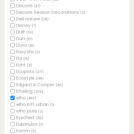
Decoris
(67)
Decoris Season Decorations
(2)
Deli nature
(28)
Disney
(7)
DUIF
(30)
Duni
(10)
Duvo
(81)
Easy life
(2)
Ebi
(15)
Echt
(9)
Ecopots
(277)
Ecostyle
(148)
Edgard & Cooper
(86)
Efteling
(209)
elho
(480)
elho loft urban
(1)
elho pure
(2)
Esschert
(116)
Eukanuba
(3)
Eurom
(5)