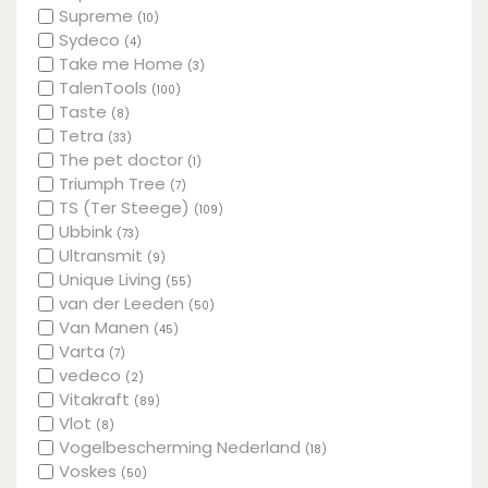
Supreme
(10)
Sydeco
(4)
Take me Home
(3)
TalenTools
(100)
Taste
(8)
Tetra
(33)
The pet doctor
(1)
Triumph Tree
(7)
TS (Ter Steege)
(109)
Ubbink
(73)
Ultransmit
(9)
Unique Living
(55)
van der Leeden
(50)
Van Manen
(45)
Varta
(7)
vedeco
(2)
Vitakraft
(89)
Vlot
(8)
Vogelbescherming Nederland
(18)
Voskes
(50)