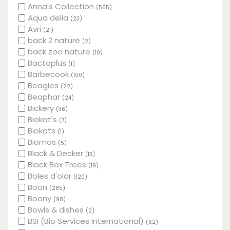
Anna's Collection
(565)
Aqua della
(23)
Avri
(21)
back 2 nature
(2)
back zoo nature
(10)
Bactoplus
(1)
Barbecook
(100)
Beagles
(22)
Beaphar
(24)
Bickery
(36)
Biokat's
(7)
Biokats
(1)
Biomos
(5)
Black & Decker
(13)
Black Box Trees
(19)
Boles d'olor
(120)
Boon
(285)
Boony
(98)
Bowls & dishes
(2)
BSI (Bio Services International)
(62)