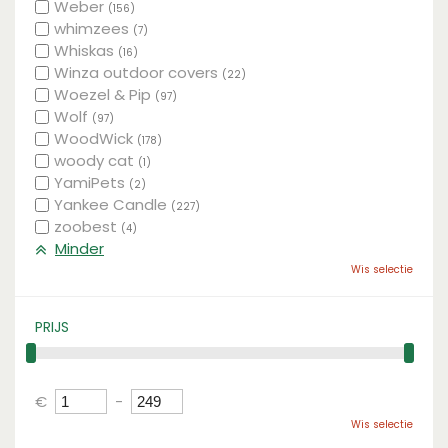
Weber
(156)
whimzees
(7)
Whiskas
(16)
Winza outdoor covers
(22)
Woezel & Pip
(97)
Wolf
(97)
WoodWick
(178)
woody cat
(1)
YamiPets
(2)
Yankee Candle
(227)
zoobest
(4)
Minder
Wis selectie
PRIJS
€
-
Wis selectie