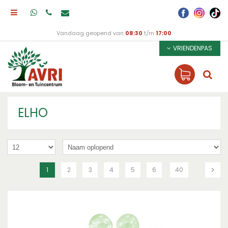
Vandaag geopend van
08:30
t/m
17:00
VRIENDENPAS
ELHO
1
2
3
4
5
6
40