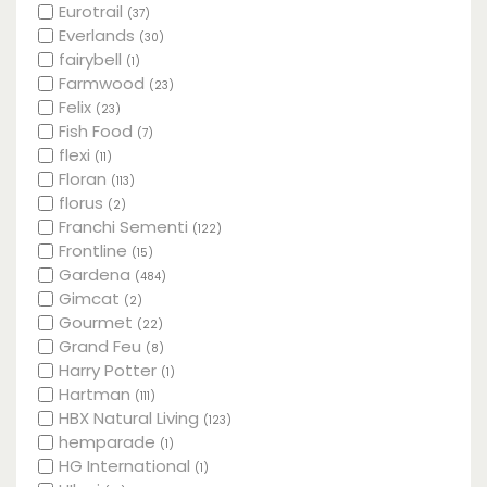
Eurotrail
(37)
Everlands
(30)
fairybell
(1)
Farmwood
(23)
Felix
(23)
Fish Food
(7)
flexi
(11)
Floran
(113)
florus
(2)
Franchi Sementi
(122)
Frontline
(15)
Gardena
(484)
Gimcat
(2)
Gourmet
(22)
Grand Feu
(8)
Harry Potter
(1)
Hartman
(111)
HBX Natural Living
(123)
hemparade
(1)
HG International
(1)