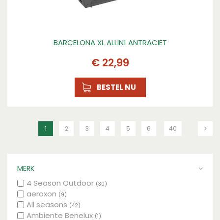
BARCELONA XL ALLIN1 ANTRACIET
€
22
,
99
BESTEL NU
1
2
3
4
5
6
40
MERK
4 Season Outdoor
(30)
aeroxon
(9)
All seasons
(42)
Ambiente Benelux
(1)