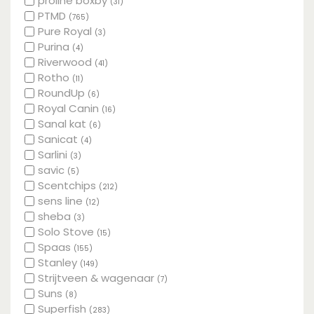
proline boxby
(31)
PTMD
(765)
Pure Royal
(3)
Purina
(4)
Riverwood
(41)
Rotho
(11)
RoundUp
(6)
Royal Canin
(16)
Sanal kat
(6)
Sanicat
(4)
Sarlini
(3)
savic
(5)
Scentchips
(212)
sens line
(12)
sheba
(3)
Solo Stove
(15)
Spaas
(155)
Stanley
(149)
Strijtveen & wagenaar
(7)
Suns
(8)
Superfish
(283)