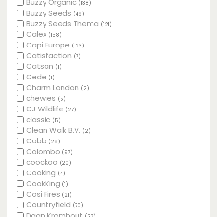
Buzzy Organic
(138)
Buzzy Seeds
(49)
Buzzy Seeds Thema
(121)
Calex
(158)
Capi Europe
(123)
Catisfaction
(7)
Catsan
(1)
Cede
(1)
Charm London
(2)
chewies
(5)
CJ Wildlife
(27)
classic
(5)
Clean Walk B.V.
(2)
Cobb
(28)
Colombo
(97)
coockoo
(20)
Cooking
(4)
CookKing
(1)
Cosi Fires
(21)
Countryfield
(70)
Daan Kromhout
(23)