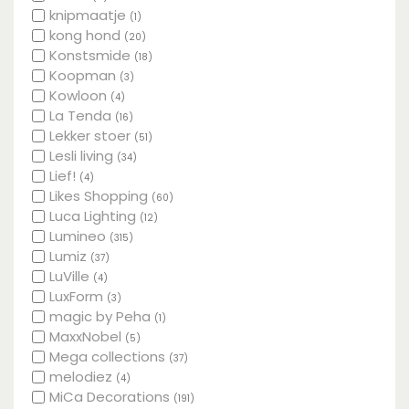
knipmaatje
(1)
kong hond
(20)
Konstsmide
(18)
Koopman
(3)
Kowloon
(4)
La Tenda
(16)
Lekker stoer
(51)
Lesli living
(34)
Lief!
(4)
Likes Shopping
(60)
Luca Lighting
(12)
Lumineo
(315)
Lumiz
(37)
LuVille
(4)
LuxForm
(3)
magic by Peha
(1)
MaxxNobel
(5)
Mega collections
(37)
melodiez
(4)
MiCa Decorations
(191)